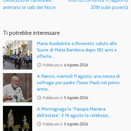
Dedicazione cattedrale,
Volti di comunità: X rapporto
animano le valli del Noce
2018 sulle povertà
Ti potrebbe interessare
Maria Ausiliatrice a Rovereto: saluto alle
Suore di Maria Bambina dopo 182 anni e
offerte…
access_time
Pubblicato il:
6 Agosto 2026
A Nanno, martedì 11 agosto, una messa di
suffragio per padre Flavio Paoli nel primo
anniv…
access_time
Pubblicato il:
5 Agosto 2026
A Montagnaga la “Pasqua Mariana
dell’estate”: il 14 agosto la celebrazi…
access_time
Pubblicato il:
5 Agosto 2026