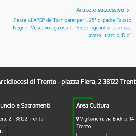
Articolo successivo
navigate_next
Festa all’APSP de Tschiderer per il 25° di padre Fausto
Negrini. Vescovo agli ospiti: “Siete inguaribili ottimisti,
avete i tratti di Dio”
rcidiocesi di Trento - piazza Fiera, 2 38122 Tren
uncio e Sacramenti
Area Cultura
era, 2 - 38122 Trento
Vigilianum, via Endrici, 14 
Trento
ti