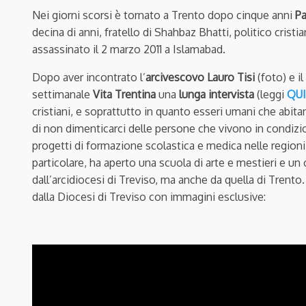
Nei giorni scorsi è tornato a Trento dopo cinque anni
Pa
decina di anni, fratello di Shahbaz Bhatti, politico cris
assassinato il 2 marzo 2011 a Islamabad.
Dopo aver incontrato l’
arcivescovo Lauro Tisi
(foto) e i
settimanale
Vita Trentina
una
lunga intervista
(leggi
QUI
cristiani, e soprattutto in quanto esseri umani che abita
di non dimenticarci delle persone che vivono in condizion
progetti di formazione scolastica e medica nelle regioni 
particolare, ha aperto una scuola di arte e mestieri e u
dall’arcidiocesi di Treviso, ma anche da quella di Trento
dalla Diocesi di Treviso con immagini esclusive: