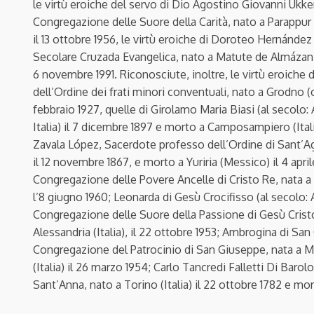
le virtù eroiche del servo di Dio Agostino Giovanni Ukk
Congregazione delle Suore della Carità, nato a Parappur 
il 13 ottobre 1956, le virtù eroiche di Doroteo Hernánde
Secolare Cruzada Evangelica, nato a Matute de Almázan (
6 novembre 1991. Riconosciute, inoltre, le virtù eroiche
dell’Ordine dei frati minori conventuali, nato a Grodno (og
febbraio 1927, quelle di Girolamo Maria Biasi (al secolo:
Italia) il 7 dicembre 1897 e morto a Camposampiero (Itali
Zavala López, Sacerdote professo dell’Ordine di Sant’A
il 12 novembre 1867, e morto a Yuriria (Messico) il 4 apri
Congregazione delle Povere Ancelle di Cristo Re, nata a Ne
l’8 giugno 1960; Leonarda di Gesù Crocifisso (al secolo:
Congregazione delle Suore della Passione di Gesù Cristo; 
Alessandria (Italia), il 22 ottobre 1953; Ambrogina di Sa
Congregazione del Patrocinio di San Giuseppe, nata a Mara
(Italia) il 26 marzo 1954; Carlo Tancredi Falletti Di Baro
Sant’Anna, nato a Torino (Italia) il 22 ottobre 1782 e mort