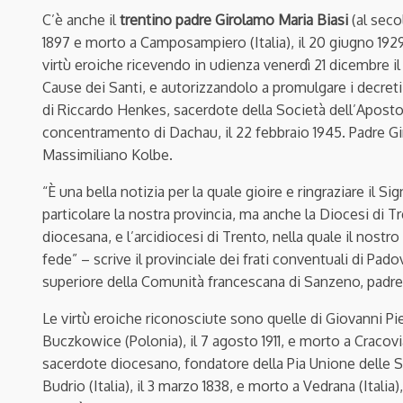
C’è anche il
trentino padre Girolamo Maria Biasi
(al seco
1897 e morto a Camposampiero (Italia), il 20 giugno 1929 
virtù eroiche ricevendo in udienza venerdì 21 dicembre i
Cause dei Santi, e autorizzandolo a promulgare i decreti ri
di Riccardo Henkes, sacerdote della Società dell’Apostol
concentramento di Dachau, il 22 febbraio 1945. Padre Gi
Massimiliano Kolbe.
“È una bella notizia per la quale gioire e ringraziare il S
particolare la nostra provincia, ma anche la Diocesi di Tr
diocesana, e l’arcidiocesi di Trento, nella quale il nostr
fede” – scrive il provinciale dei frati conventuali di Pado
superiore della Comunità francescana di Sanzeno, padre 
Le virtù eroiche riconosciute sono quelle di Giovanni Pie
Buczkowice (Polonia), il 7 agosto 1911, e morto a Cracovi
sacerdote diocesano, fondatore della Pia Unione delle S
Budrio (Italia), il 3 marzo 1838, e morto a Vedrana (Italia), 