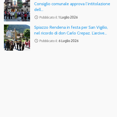
Consiglio comunale approva l’intitolazione
dell…
access_time
Pubblicato il:
1 Luglio 2026
Spiazzo Rendena in festa per San Vigilio,
nel ricordo di don Carlo Crepaz. L’arcive…
access_time
Pubblicato il:
6 Luglio 2026