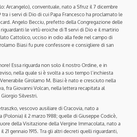
lo: Arcangelo), conventuale, nato a Sfruz il 7 dicembre
tra i servi di Dio di cui Papa Francesco ha proclamato le
l card. Angelo Becciu, prefetto della Congregazione delle
guardanti le virtù eroiche di 11 servi di Dio e il martirio
ato Cattolico, ucciso in odio alla fede nel campo di
rolamo Biasi fu pure confessore e consigliere di san
ignore! Essa riguarda non solo il nostro Ordine, e in
eviso, nella quale si è svolta a suo tempo l’inchiesta
o Venerabile Girolamo M. Biasi è nato e cresciuto nella
va, fra Giovanni Volcan, nella lettera recapitata al
Giorgio Silvestri.
traszko, vescovo ausiliare di Cracovia, nato a
a (Polonia) il 2 marzo 1988; quelle di Giuseppe Codicè,
uore della Visitazione della Vergine Immacolata, nato a
il 21 gennaio 1915. Tra gli altri decreti quelli riguardanti,