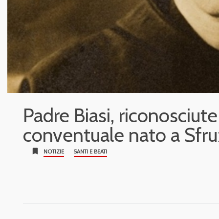
Padre Biasi, riconosciute
conventuale nato a Sfru
bookmark
NOTIZIE
SANTI E BEATI