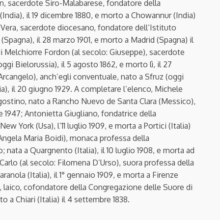
en, sacerdote Siro-Malabarese, fondatore della
(India), il 19 dicembre 1880, e morto a Chowannur (India)
z Vera, sacerdote diocesano, fondatore dell’Istituto
Spagna), il 28 marzo 1901, e morto a Madrid (Spagna) il
 di Melchiorre Fordon (al secolo: Giuseppe), sacerdote
gi Bielorussia), il 5 agosto 1862, e morto lì, il 27
 Arcangelo), anch’egli conventuale, nato a Sfruz (oggi
a), il 20 giugno 1929. A completare l’elenco, Michele
gostino, nato a Rancho Nuevo de Santa Clara (Messico),
le 1947; Antonietta Giugliano, fondatrice della
w York (Usa), l’11 luglio 1909, e morta a Portici (Italia)
 Angela Maria Boidi), monaca professa della
nata a Quargnento (Italia), il 10 luglio 1908, e morta ad
n Carlo (al secolo: Filomena D’Urso), suora professa della
nola (Italia), il 1° gennaio 1909, e morta a Firenze
lo, laico, cofondatore della Congregazione delle Suore di
o a Chiari (Italia) il 4 settembre 1838.