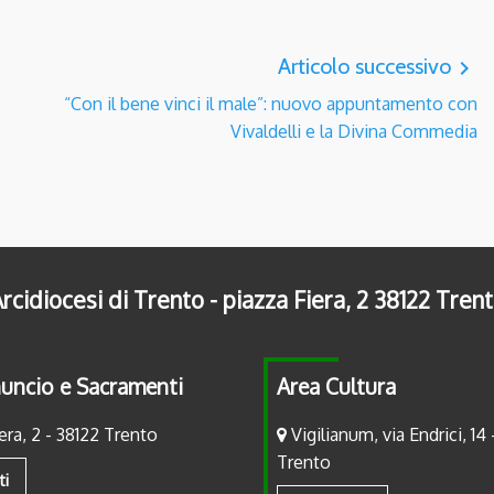
Articolo successivo
navigate_next
“Con il bene vinci il male”: nuovo appuntamento con
Vivaldelli e la Divina Commedia
rcidiocesi di Trento - piazza Fiera, 2 38122 Tren
uncio e Sacramenti
Area Cultura
era, 2 - 38122 Trento
Vigilianum, via Endrici, 14 
Trento
ti