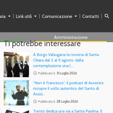
search
ria
Link utili
Comunicazione
Contatti
Amministrazione
Ti potrebbe interessare
A Borgo Valsugana la novena di Santa
Chiara dal 2 al 9 agosto: dalla
contemplazione una l…
access_time
Pubblicato il:
31 Luglio 2026
“Non è Francesco”: il podcast di Avvenire
riscopre il volto autentico del Santo di
Assisi…
access_time
Pubblicato il:
28 Luglio 2026
Trento dedica una via a Santa Paolina. Il