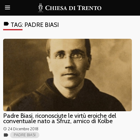
label
TAG:
PADRE BIASI
Padre Biasi, riconosciute le virtù eroiche del
conventuale nato a Sfruz, amico di Kolbe
24 Dicembre 2018
access_time
label
PADRE BIASI