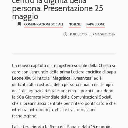
centro la dignità della
persona. Presentazione 25
maggio
bookmark
COMUNICAZIONI SOCIALI
NOTIZIE
PAPA LEONE
access_time
PUBBLICATO IL:
19 MAGGIO 2026
Un
nuovo capitolo
del
magistero sociale della Chiesa
si
apre con l’annuncio della
prima Lettera enciclica di papa
Leone XIV
. Si intitola “
Magnifica Humanitas
” ed è
dedicata alla custodia della persona umana nel tempo
dell’intelligenza artificiale: un tema – pochi giorni dopo
la 60a Giornata Mondiale delle Comunicazioni Sociali,
che si preannuncia centrale per l’intero pontificato e che
intreccia antropologia, etica e trasformazioni
tecnologiche.
La Lettera riporta la firma del Papa in data
15 maggio
,