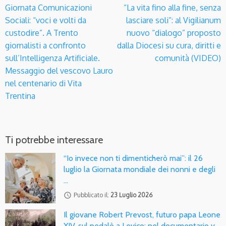
Giornata Comunicazioni
“La vita fino alla fine, senza
Sociali: “voci e volti da
lasciare soli”: al Vigilianum
custodire”. A Trento
nuovo “dialogo” proposto
giornalisti a confronto
dalla Diocesi su cura, diritti e
sull’Intelligenza Artificiale.
comunità (VIDEO)
Messaggio del vescovo Lauro
nel centenario di Vita
Trentina
Ti potrebbe interessare
“Io invece non ti dimenticherò mai”: il 26
luglio la Giornata mondiale dei nonni e degli
…
access_time
Pubblicato il:
23 Luglio 2026
Il giovane Robert Prevost, futuro papa Leone
XIV, sul pedalò a Levico: nel documentario v…