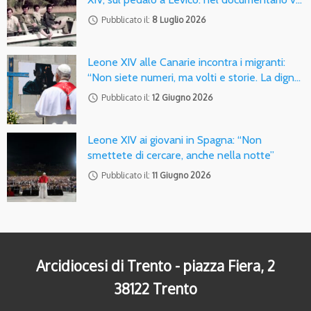
access_time
Pubblicato il:
8 Luglio 2026
Leone XIV alle Canarie incontra i migranti:
“Non siete numeri, ma volti e storie. La dign…
access_time
Pubblicato il:
12 Giugno 2026
Leone XIV ai giovani in Spagna: “Non
smettete di cercare, anche nella notte”
access_time
Pubblicato il:
11 Giugno 2026
Arcidiocesi di Trento - piazza Fiera, 2
38122 Trento