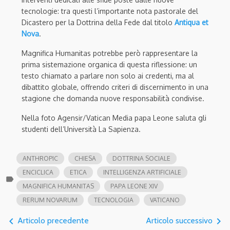
tecnologie: tra questi l’importante nota pastorale del
Dicastero per la Dottrina della Fede dal titolo
Antiqua et
Nova
.
Magnifica Humanitas potrebbe però rappresentare la
prima sistemazione organica di questa riflessione: un
testo chiamato a parlare non solo ai credenti, ma al
dibattito globale, offrendo criteri di discernimento in una
stagione che domanda nuove responsabilità condivise.
Nella foto Agensir/Vatican Media papa Leone saluta gli
studenti dell’Università La Sapienza.
ANTHROPIC
CHIESA
DOTTRINA SOCIALE
ENCICLICA
ETICA
INTELLIGENZA ARTIFICIALE
label
MAGNIFICA HUMANITAS
PAPA LEONE XIV
RERUM NOVARUM
TECNOLOGIA
VATICANO
navigate_before
navigate_next
Articolo precedente
Articolo successivo