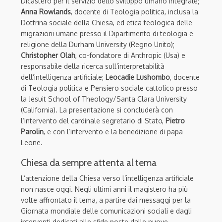
Dicastero per il servizio dello sviluppo umano integrale;
Anna Rowlands
, docente di Teologia politica, inclusa la
Dottrina sociale della Chiesa, ed etica teologica delle
migrazioni umane presso il Dipartimento di teologia e
religione della Durham University (Regno Unito);
Christopher Olah
, co-fondatore di Anthropic (Usa) e
responsabile della ricerca sull’interpretabilità
dell’intelligenza artificiale;
Leocadie Lushombo
, docente
di Teologia politica e Pensiero sociale cattolico presso
la Jesuit School of Theology/Santa Clara University
(California). La presentazione si concluderà con
l’intervento del cardinale segretario di Stato,
Pietro
Parolin
, e con l’intervento e la benedizione di papa
Leone.
Chiesa da sempre attenta al tema
L’attenzione della Chiesa verso l’intelligenza artificiale
non nasce oggi. Negli ultimi anni il magistero ha più
volte affrontato il tema, a partire dai messaggi per la
Giornata mondiale delle comunicazioni sociali e dagli
interventi dedicati alle sfide poste dalle nuove