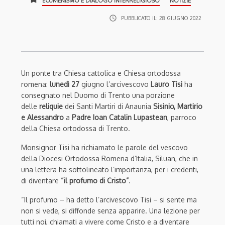
ECUMENISMO E DIALOGO INTERRELIGIOSO
NOTIZIE
access_time
PUBBLICATO IL:
28 GIUGNO 2022
Un ponte tra Chiesa cattolica e Chiesa ortodossa
romena:
lunedì 27
giugno l’arcivescovo
Lauro Tisi
ha
consegnato nel Duomo di Trento una porzione
delle
reliquie
dei Santi Martiri di Anaunia
Sisinio, Martirio
e Alessandro
a
Padre Ioan Catalin Lupastean
, parroco
della Chiesa ortodossa di Trento.
Monsignor Tisi ha richiamato le parole del vescovo
della Diocesi Ortodossa Romena d’Italia, Siluan, che in
una lettera ha sottolineato l’importanza, per i credenti,
di diventare
“il profumo di Cristo”
.
“Il profumo – ha detto l’arcivescovo Tisi – si sente ma
non si vede, si diffonde senza apparire. Una lezione per
tutti noi, chiamati a vivere come Cristo e a diventare