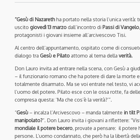
“Gesù di Nazareth
ha portato nella storia l’unica verità: 
uscito
giovedì 13 marzo
dall’incontro di
Passi di Vangelo
protagonisti i giovani insieme all’arcivescovo Tisi.
Al centro dell’appuntamento, ospitato come di consueto 
dialogo tra
Gesù e Pilato
attorno al tema della
verità.
Don Lauro invita ad entrare nella scena, con Gesù a giu
– il funzionario romano che ha potere di dare la morte e 
totalmente disarmato. Ma se voi entrate nel testo, vi acc
l’uomo del potere. Pilato esce con le ossa rotte, fa del
compresa questa: ‘Ma che cos’è la verità?’”.
“
Gesù
– incalza l’Arcivescovo – manda talmente
in tilt 
manipolato?
“. D
on Lauro invita i giovani a riflettere:
“
Vis
mondiale il potere becero
, provate a pensare: il potere 
persone. L’uomo condannato, che però ha la libertà delle p