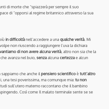
punti di morte che “spiazzerà per sempre il suo
pace di “opporsi al regime britannico attraverso la sua
più
in difficoltà
nell’accedere a una
qualche verità
. Mi
volpe non riuscendo a raggiungere l’uva la dichiara
 vantiamo di non avere alcuna verità
, altro non sia che la
 che avanza nel buio,
senza
alcuna
certezza
e alcun
a sappiamo che anche il
pensiero scientifico
è
tutt’altro
esi, una tesi poverissima, ma comunque mia:
tu non
studi sull’utero materno raccontano che il bambino
espingendo. Così come Il malato terminale sente se se