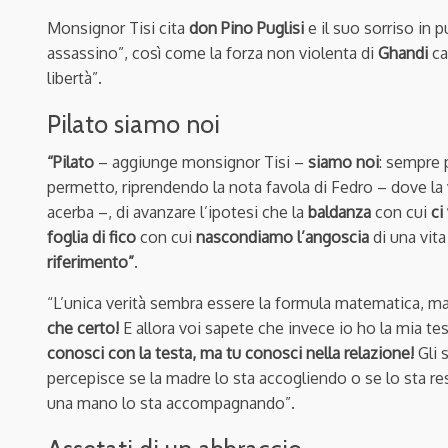
Monsignor Tisi cita
don Pino Puglisi
e il suo sorriso in 
assassino”, così come la forza non violenta di
Ghandi
ca
libertà”.
Pilato siamo noi
“Pilato
– aggiunge monsignor Tisi –
siamo noi
: sempre 
permetto, riprendendo la nota favola di Fedro – dove la 
acerba –, di avanzare l’ipotesi che la
baldanza
con cui
ci
foglia di fico
con cui
nascondiamo l’angoscia
di una vita
riferimento”
.
“L’unica verità sembra essere la formula matematica, m
che certo!
E
allora voi sapete che invece io ho la mia t
conosci con la testa, ma tu conosci nella relazione!
Gli 
percepisce se la madre lo sta accogliendo o se lo sta r
una mano lo sta accompagnando”.