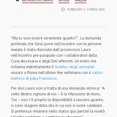
ARCIVESCOVO LAURO
NOTIZIE
PASQUA
access_time
PUBBLICATO IL:
7 APRILE 2025
“Ma tu vuoi essere veramente guarito?”. La domanda
profonda che Gesù pone nell’incontro con le persone
malate è stata rilanciata dall’arcivescovo Lauro
nell’incontro pre-pasquale con i collaboratori della
Curia diocesana e degli Enti afferenti. Un invito che
richiama indirettamente il
Giubileo degli ammalati
vissuto a Roma nell’ultimo fine settimana con il
saluto
inatteso di papa Francesco
.
Per don Lauro non si tratta di una domanda retorica: “A
volte dentro ognuno di noi – è la riflessione di mons.
Tisi – non c’è proprio la disponibilità a lasciarsi guarire,
ci sono stagioni della vita in cui non si vuole cambiare.
Si preferisce rimanere nello status quo perché la novità
talvolta costringe a cambiare le situazioni”.