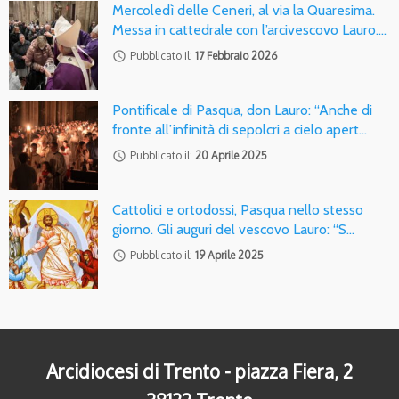
Mercoledì delle Ceneri, al via la Quaresima.
Messa in cattedrale con l’arcivescovo Lauro.…
access_time
Pubblicato il:
17 Febbraio 2026
Pontificale di Pasqua, don Lauro: “Anche di
fronte all’infinità di sepolcri a cielo apert…
access_time
Pubblicato il:
20 Aprile 2025
Cattolici e ortodossi, Pasqua nello stesso
giorno. Gli auguri del vescovo Lauro: “S…
access_time
Pubblicato il:
19 Aprile 2025
Arcidiocesi di Trento - piazza Fiera, 2