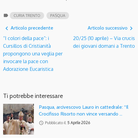
label
CURIA TRENTO
PASQUA
navigate_before
navigate_next
Articolo precedente
Articolo successivo
“I colori della pace”: i
20/25 (10 aprile) – Via crucis
Cursillos di Cristianità
dei giovani domani a Trento
propongono una veglia per
invocare la pace con
Adorazione Eucaristica
Ti potrebbe interessare
Pasqua, arcivescovo Lauro in cattedrale: “Il
Crocifisso Risorto non vince versando …
access_time
Pubblicato il:
5 Aprile 2026