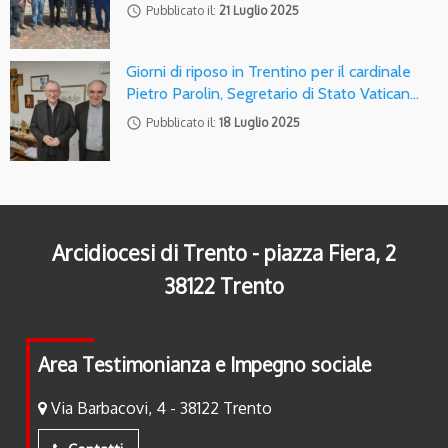
access_time
Pubblicato il:
21 Luglio 2025
Giorni di riposo in Trentino per il cardinale
Pietro Parolin, Segretario di Stato Vatican…
access_time
Pubblicato il:
18 Luglio 2025
Arcidiocesi di Trento - piazza Fiera, 2
38122 Trento
Area Testimonianza e Impegno sociale
Via Barbacovi, 4 - 38122 Trento