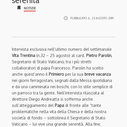
serenità”
bookmark
NOTIZIE
access_time
PUBBLICATO IL:
23 AGOSTO 2019
Intervista esclusiva nell’ultimo numero del settimanale
Vita Trentina
(n.32 – 25 agosto) al card.
Pietro Parolin
,
Segretario di Stato Vaticano, tra i più stretti
collaboratori di papa Francesco. Parolin ha scelto
anche quest’anno il
Primiero
per la sua
breve vacanza
nei giorni ferragostani, segnati dalla Messa quotidiana
e da una camminata nei boschi, con lo stile semplice di
un parroco tra la gente. Nell’intervista rilasciata al
direttore Diego Andreatta si sofferma anche
sull’atteggiamento del
Papa
di fronte alle “tante
problematiche nella vita della Chiesa e della nostra
società: di fondo – sottolinea il Segretario di Stato
Vaticano – lui vive una grande serenità. Alla fine,