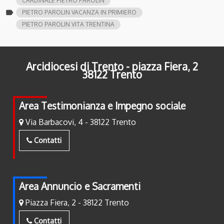
CARDINALE PIETRO PAROLIN
label
PIETRO PAROLIN VACANZA IN PRIMIERO
PIETRO PAROLIN VITA TRENTINA
Arcidiocesi di Trento - piazza Fiera, 2
38122 Trento
Area Testimonianza e Impegno sociale
Via Barbacovi, 4 - 38122 Trento
Contatti
Area Annuncio e Sacramenti
Piazza Fiera, 2 - 38122 Trento
Contatti