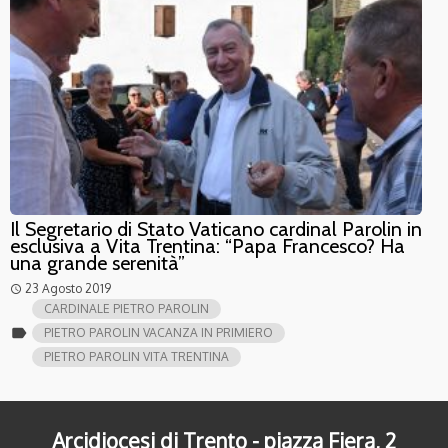
Il Segretario di Stato Vaticano cardinal Parolin in
esclusiva a Vita Trentina: “Papa Francesco? Ha
una grande serenità”
23 Agosto 2019
access_time
CARDINALE PIETRO PAROLIN
label
PIETRO PAROLIN VACANZA IN PRIMIERO
PIETRO PAROLIN VITA TRENTINA
Arcidiocesi di Trento - piazza Fiera, 2