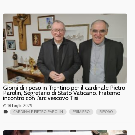
Giorni di riposo in Trentino per il cardinale Pietro
Parolin, Segretario di Stato Vaticano. Fraterno
incontro con l’arcivescovo Tisi
18 Luglio 2025
access_time
label
CARDINALE PIETRO PAROLIN
PRIMIERO
RIPOSO