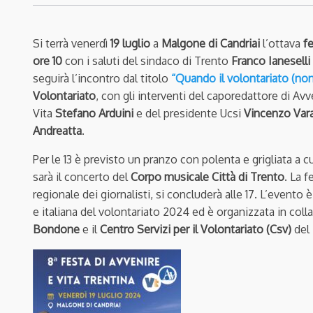
Si terrà venerdì
19 luglio
a
Malgone di Candriai
l’ottava
fe
ore 10
con i saluti del sindaco di Trento
Franco Ianeselli
seguirà l’incontro dal titolo
“Quando il volontariato (non)
Volontariato
, con gli interventi del caporedattore di Avv
Vita
Stefano Arduini
e del presidente Ucsi
Vincenzo Var
Andreatta
.
Per le 13 è previsto un pranzo con polenta e grigliata a
sarà il concerto del
Corpo musicale Città di Trento
. La f
regionale dei giornalisti, si concluderà alle 17. L’event
e italiana del volontariato 2024 ed è organizzata in coll
Bondone
e il
Centro Servizi per il Volontariato (Csv)
del 