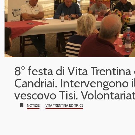
8° festa di Vita Trentina 
Candriai. Intervengono il
vescovo Tisi. Volontaria
bookmark
NOTIZIE
VITA TRENTINA EDITRICE