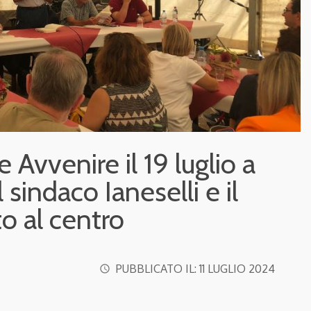
e Avvenire il 19 luglio a
 sindaco Ianeselli e il
to al centro
PUBBLICATO IL:
11 LUGLIO 2024
access_time