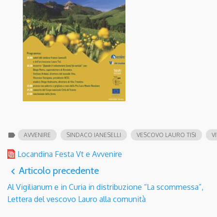
label
AVVENIRE
SINDACO IANESELLI
VESCOVO LAURO TISI
V
Locandina Festa Vt e Avvenire
Articolo precedente
navigate_before
Al Vigilianum e in Curia in distribuzione “La scommessa”,
Lettera del vescovo Lauro alla comunità