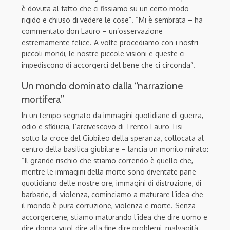
è dovuta al fatto che ci fissiamo su un certo modo
rigido e chiuso di vedere le cose”. “Mi è sembrata – ha
commentato don Lauro – un’osservazione
estremamente felice. A volte procediamo con i nostri
piccoli mondi, le nostre piccole visioni e queste ci
impediscono di accorgerci del bene che ci circonda”.
Un mondo dominato dalla “narrazione
mortifera”
In un tempo segnato da immagini quotidiane di guerra,
odio e sfiducia, l’arcivescovo di Trento Lauro Tisi –
sotto la croce del Giubileo della speranza, collocata al
centro della basilica giubilare – lancia un monito mirato:
“Il grande rischio che stiamo correndo è quello che,
mentre le immagini della morte sono diventate pane
quotidiano delle nostre ore, immagini di distruzione, di
barbarie, di violenza, cominciamo a maturare l’idea che
il mondo è pura corruzione, violenza e morte. Senza
accorgercene, stiamo maturando l’idea che dire uomo e
dire donna vuol dire alla fine dire problemi, malvagità,