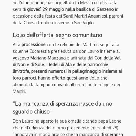
nell’ultimo anno, ha suggellato la Messa celebrata la
sera di
giovedì 29 maggio nella basilica di Sanzeno
in
occasione della festa dei
Santi Martiri Anauniesi
, patroni
della Chiesa trentina insieme a San Vigilo.
L’olio dell’offerta: segno comunitario
Alla
processione
con le reliquie dei Martiri è seguita la
solenne Eucarestia presieduta da don Lauro insieme al
vescovo Mariano Manzana
e animata dai
Cori della Val
di Non e di Sole
. I
fedeli di Ala e delle parrocchie
limitrofe,
presenti numerosi in pellegrinaggio insieme ai
loro parroci, hanno offerto quest’anno
l’olio che
alimenta la lampada davanti all’urna con le reliquie dei
Martiri.
“La mancanza di speranza nasce da uno
sguardo chiuso”
Don Lauro ha aperto la sua omelia citando papa Leone
che nell’udienza del giorno precedente (mercoledì 28)
“annotava in modo arguto che la mancanza di speranza