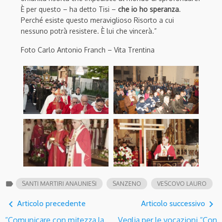
È per questo – ha detto Tisi –
che io ho speranza
.
Perché esiste questo meraviglioso Risorto a cui
nessuno potrà resistere. È lui che vincerà.”
Foto Carlo Antonio Franch – Vita Trentina
label
SANTI MARTIRI ANAUNIESI
SANZENO
VESCOVO LAURO
navigate_before
navigate_next
Articolo precedente
Articolo successivo
“Comunicare con mitezza la
Veglia per le vocazioni “Con