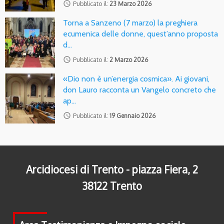
access_time
Pubblicato il:
23 Marzo 2026
Torna a Sanzeno (7 marzo) la preghiera
ecumenica delle donne, quest’anno proposta
d…
access_time
Pubblicato il:
2 Marzo 2026
«Dio non è un’energia cosmica». Ai giovani,
don Lauro racconta un Vangelo concreto che
ap…
access_time
Pubblicato il:
19 Gennaio 2026
Arcidiocesi di Trento - piazza Fiera, 2
38122 Trento