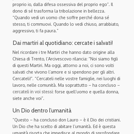
proprio io, dalla difesa ossessiva del proprio ego”. I
l
dono di sé trasforma la tribolazione in bellezza.
“Quando vedi un uomo che soffre perché dona sé
stesso, ti commuovi. Quando lo vedi chiuso, arrabbiato,
aggressivo, ti fa paura.”
Dai martiri al quotidiano: cercate i salvati!
Nel ricordare i tre Martiri che hanno dato origine alla
Chiesa di Trento, l’Arcivescovo rilancia: “Noi siamo figli
di questi Martiri. Ma oggi, attorno a noi, ci sono volti
salvati che vivono l’amore e si spendono per gli altri.
Cercateli!”.
“Cercateli nelle vostre famiglie, nei luoghi di
lavoro, nelle comunità. Ma soprattutto – ha concluso –
cercateli in voi stessi
: forse quell’uomo e quella donna,
siete anche voi”.
Un Dio dentro l’umanità
“Questo – ha concluso don Lauro –
è il Dio dei cristiani.
Un Dio che ha scelto di abitare l’umanità. Ed è questa
umanità risorta che impedisce al mondo di sprofondare.