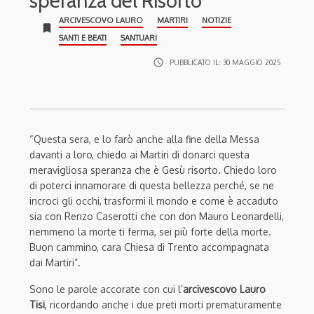
speranza del Risorto”
ARCIVESCOVO LAURO
MARTIRI
NOTIZIE
bookmark
SANTI E BEATI
SANTUARI
access_time
PUBBLICATO IL:
30 MAGGIO 2025
“Questa sera, e lo farò anche alla fine della Messa
davanti a loro, chiedo ai Martiri di donarci questa
meravigliosa speranza che è Gesù risorto. Chiedo loro
di poterci innamorare di questa bellezza perché, se ne
incroci gli occhi, trasformi il mondo e come è accaduto
sia con Renzo Caserotti che con don Mauro Leonardelli,
nemmeno la morte ti ferma, sei più forte della morte.
Buon cammino, cara Chiesa di Trento accompagnata
dai Martiri”.
Sono le parole accorate con cui l’
arcivescovo Lauro
Tisi
, ricordando anche i due preti morti prematuramente