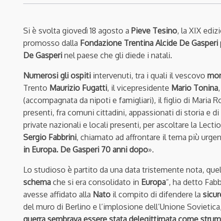
Si è svolta giovedì 18 agosto a
Pieve Tesino
, la XIX ediz
promosso dalla
Fondazione Trentina Alcide De Gasperi
De Gasperi
nel paese che gli diede i natali.
Numerosi gli ospiti
intervenuti, tra i quali il vescovo
mon
Trento
Maurizio Fugatti
, il vicepresidente
Mario Tonina
(accompagnata da nipoti e famigliari), il figlio di Mari
presenti, fra comuni cittadini, appassionati di storia e di
private nazionali e locali presenti, per ascoltare la Lecti
Sergio Fabbrini
, chiamato ad affrontare il tema più ur
in Europa. De Gasperi 70 anni dopo
».
Lo studioso è partito da una data tristemente nota, que
schema
che si era consolidato in
Europa
“, ha detto Fab
avesse affidato alla
Nato
il compito di difendere la
sicu
del muro di Berlino e l’implosione dell’Unione Sovietic
guerra sembrava essere stata delegittimata come strume