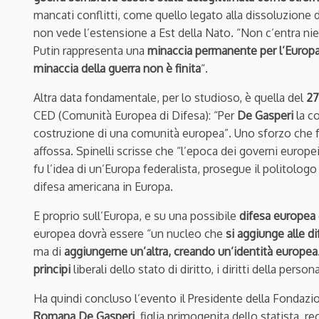
mancati conflitti, come quello legato alla dissoluzione de
non vede l’estensione a Est della Nato. “Non c’entra nie
Putin rappresenta una
minaccia permanente per l’Europ
minaccia della guerra non è finita
“.
Altra data fondamentale, per lo studioso, è quella del
27
CED (Comunità Europea di Difesa): “Per
De Gasperi
la c
costruzione di una comunità europea”. Uno sforzo che fa
affossa. Spinelli scrisse che “l’epoca dei governi europei
fu l’idea di un’Europa federalista, prosegue il politologo
difesa americana in Europa.
E proprio sull’Europa, e su una possibile
difesa europea
europea dovrà essere “un nucleo che
si aggiunge alle di
ma di
aggiungerne un’altra, creando un’identità europea
principi
liberali dello stato di diritto, i diritti della person
Ha quindi concluso l’evento il Presidente della Fondaz
Romana De Gasperi
, figlia primogenita dello statista,