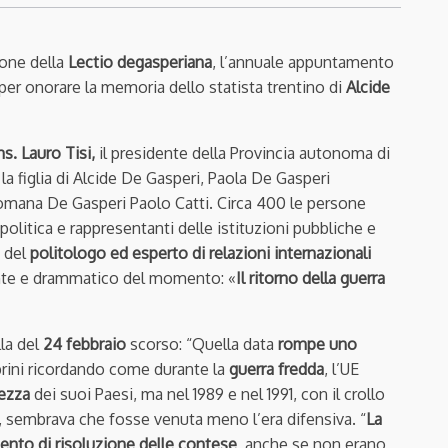
ione della
Lectio degasperiana
, l’annuale appuntamento
per onorare la memoria dello statista trentino di
Alcide
s. Lauro Tisi,
il presidente della Provincia autonoma di
, la figlia di Alcide De Gasperi, Paola De Gasperi
a Romana De Gasperi Paolo Catti. Circa 400 le persone
 politica e rappresentanti delle istituzioni pubbliche e
o del
politologo ed esperto di relazioni internazionali
gente e drammatico del momento: «
Il ritorno della guerra
lla del
24 febbraio
scorso: “Quella data
rompe uno
brini ricordando come durante la
guerra fredda
, l’UE
rezza
dei suoi Paesi, ma nel 1989 e nel 1991, con il crollo
a, sembrava che fosse venuta meno l’era difensiva. “
La
nto di risoluzione delle contese
, anche se non erano