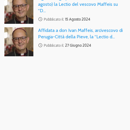
agosto) la Lectio del vescovo Maffeis su
“D…
access_time
Pubblicato il:
15 Agosto 2024
Affidata a don Ivan Maffeis, arcivescovo di
Perugia-Città della Pieve, la “Lectio d…
access_time
Pubblicato il:
27 Giugno 2024