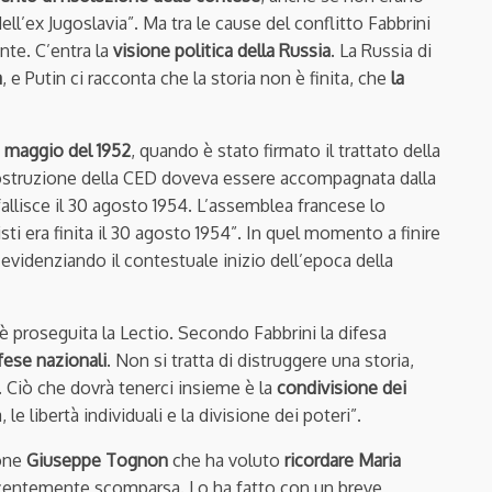
ll’ex Jugoslavia”. Ma tra le cause del conflitto Fabbrini
nte. C’entra la
visione politica della Russia
. La Russia di
a
, e Putin ci racconta che la storia non è finita, che
la
 maggio del 1952
, quando è stato firmato il trattato della
ostruzione della CED doveva essere accompagnata dalla
llisce il 30 agosto 1954. L’assemblea francese lo
sti era finita il 30 agosto 1954”. In quel momento a finire
 evidenziando il contestuale inizio dell’epoca della
è proseguita la Lectio. Secondo Fabbrini la difesa
fese nazionali
. Non si tratta di distruggere una storia,
. Ciò che dovrà tenerci insieme è la
condivisione dei
a, le libertà individuali e la divisione dei poteri”.
ione
Giuseppe
Tognon
che ha voluto
ricordare Maria
 recentemente scomparsa. Lo ha fatto con un breve,