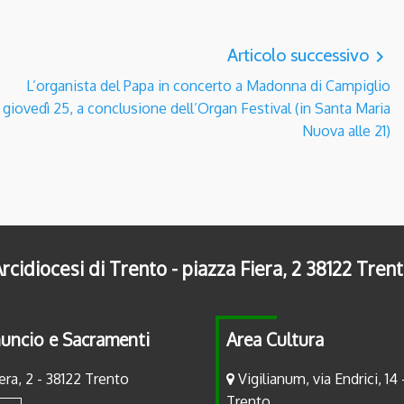
Articolo successivo
navigate_next
L’organista del Papa in concerto a Madonna di Campiglio
giovedì 25, a conclusione dell’Organ Festival (in Santa Maria
Nuova alle 21)
rcidiocesi di Trento - piazza Fiera, 2 38122 Tren
uncio e Sacramenti
Area Cultura
era, 2 - 38122 Trento
Vigilianum, via Endrici, 14 
Trento