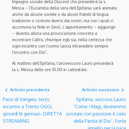
Impegno sociale della Diocesi
) che
presiederà la s.
Messa –
l
‘Eucaristia della sera dell’Epifania sarà animata
anche da alcune sorelle e da alcuni fratelli di lingua,
tradizione o costumi
diversi
dai nostri
, ma con i quali ci
accomuna la fede in Gesù. L’appuntamento
– aggiunge
–
diventa allora una provocazione concreta a
incontrare l’altro, chiunque egli sia, nella certezza che
ogni incontro con l’uomo lascia intravedere sempre
l’incontro con Dio
”
.
Al mattino dell’Epifania
,
l’arcivescovo Lauro presiederà
la s. Messa delle ore 10.00 in cattedrale.
navigate_before
navigate_next
Articolo precedente
Articolo successivo
Passi di Vangelo, terzo
Epifania, vescovo Lauro:
incontro a Trento OGGI,
”Come i Magi, dovremmo
giovedì 16 gennaio. DIRETTA
scrutare con passione il cielo
STREAMING
della Parola di Dio”. Forte
appello per la pace