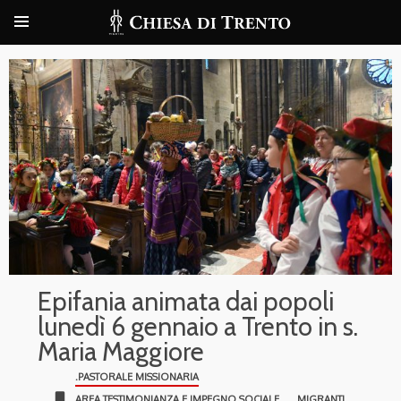
Epifania animata dai popoli
lunedì 6 gennaio a Trento in s.
Maria Maggiore
.PASTORALE MISSIONARIA
bookmark
AREA TESTIMONIANZA E IMPEGNO SOCIALE
MIGRANTI