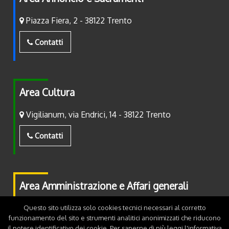
Piazza Fiera, 2 - 38122 Trento
Contatti
Area Cultura
Vigilianum, via Endrici, 14 - 38122 Trento
Contatti
Area Amministrazione e Affari generali
Piazza Fiera, 2 - 38122 Trento
Questo sito utilizza solo cookies tecnici necessari al corretto
funzionamento del sito e strumenti analitici anonimizzati che riducono
il potere identificativo dei cookie. Per saperne di più leggi l'
informativa