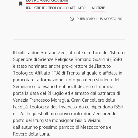
ISSR ROMANO GUARDINI
bookmark
ITA - ISTITUTO TEOLOGICO AFFILIATO
NOTIZIE
access_time
PUBBLICATO IL:
15 AGOSTO 2021
Il biblista don Stefano Zeni, attuale direttore dell’Istituto
Superiore di Scienze Religiose Romano Guardini (ISSR)
è stato nominato anche pro-direttore dell’Istituto
Teologico Affiliato (ITA) di Trento, al quale è affidata in
particolare la formazione teologica degli studenti del
Seminario diocesano trentino. Il decreto di nomina
porta la data del 21 luglio ed è firmato dal patriarca di
Venezia Francesco Moraglia, Gran Cancelliere della
Facoltà Teologica del Triveneto, da cui dipendono ISSR
e ITA. In quest’ultimo nuovo ruolo, don Zeni prende il
posto del liturgista monsignor Giulio Viviani,
dall’autunno prossimo parroco di Mezzocorona e
Roveré della Luna.