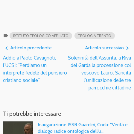
label
ISTITUTO TEOLOGICO AFFILIATO
TEOLOGIA TRENTO
navigate_before
navigate_next
Articolo precedente
Articolo successivo
Addio a Paolo Cavagnoli,
Solennità dell’Assunta, a Riva
l’UCSI: “Perdiamo un
del Garda la processione col
interprete fedele del pensiero
vescovo Lauro. Sancita
cristiano sociale”
l’unificazione delle tre
parrocchie cittadine
Ti potrebbe interessare
Inaugurazione ISSR Guardini, Coda: “Verità e
dialogo radice ontologica dell’u…