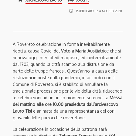
ARCIVESCOVO LAURO
PARROCCHIE
access_time
PUBBLICATO IL:
4 AGOSTO 2020
A Rovereto celebrazione in forma inevitabilmente
ridotta, causa Covid, del
Voto a Maria Ausiliatrice
che si
rinnova oggi, mercoledì 5 agosto, ed ininterrottamente
dal 1703, quando la città scampò alla distruzione da
parte delle truppe francesi. Quest’anno, a causa delle
restrizioni imposte dalla pandemia, in accordo con il
Comune di Rovereto, si è stabilito di annullare la
tradizionale processione per le vie della città, riducendo
le celebrazioni ad un unico momento solenne: la
Messa
del mattino alle ore 10.00 presieduta dall’arcivescovo
Lauro Tisi
e animata da una rappresentanza dei cori
giovanili delle parrocchie roveretane.
La celebrazione in occasione della patrona sarà
trasmessa in diretta da
Telepace Trento
(canale 601,