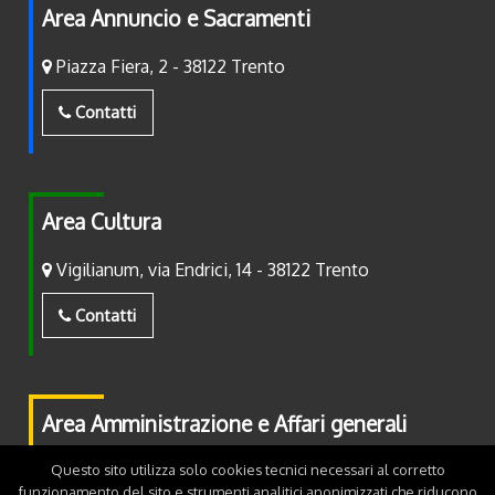
Area Annuncio e Sacramenti
Piazza Fiera, 2 - 38122 Trento
Contatti
Area Cultura
Vigilianum, via Endrici, 14 - 38122 Trento
Contatti
Area Amministrazione e Affari generali
Questo sito utilizza solo cookies tecnici necessari al corretto
Piazza Fiera, 2 - 38122 Trento
funzionamento del sito e strumenti analitici anonimizzati che riducono