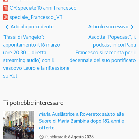
OR speciale 10 anni Francesco
speciale_Francesco_VT
navigate_before
navigate_next
Articolo precedente
Articolo successivo
“Passi di Vangelo”:
Ascolta “Popecast”, il
appuntamento il 16 marzo
podcast in cui Papa
(ore 20.30 – diretta
Francesco si racconta per il
streaming audio) con il
decennale del suo pontificato
vescovo Lauro e la riflessione
su Rut
Ti potrebbe interessare
Maria Ausiliatrice a Rovereto: saluto alle
Suore di Maria Bambina dopo 182 anni e
offerte…
access_time
Pubblicato il:
6 Agosto 2026