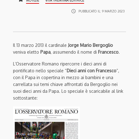
NOTIZIE
VITA TRENTINA EDITRICE
access_time
PUBBLICATO IL:
9 MARZO 2023
Il 13 marzo 2013 il cardinale
Jorge Mario Bergoglio
veniva eletto
Papa
, assumendo il nome di
Francesco
.
L’Osservatore Romano ripercorre i dieci anni di
pontificato nello speciale “
Dieci anni con Francesco
“,
con il Papa in copertina in mezzo ai bambini e una
carrellata sui temi chiave affrontati da Bergoglio nei
suoi dieci anni da Papa. Lo speciale è scaricabile al link
sottostante: