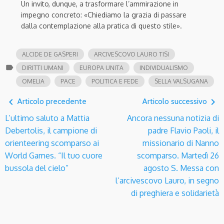
Un invito, dunque, a trasformare l’ammirazione in
impegno concreto: «Chiediamo la grazia di passare
dalla contemplazione alla pratica di questo stile».
ALCIDE DE GASPERI
ARCIVESCOVO LAURO TISI
label
DIRITTI UMANI
EUROPA UNITA
INDIVIDUALISMO
OMELIA
PACE
POLITICA E FEDE
SELLA VALSUGANA
navigate_before
navigate_next
Articolo precedente
Articolo successivo
L’ultimo saluto a Mattia
Ancora nessuna notizia di
Debertolis, il campione di
padre Flavio Paoli, il
orienteering scomparso ai
missionario di Nanno
World Games. “Il tuo cuore
scomparso. Martedì 26
bussola del cielo”
agosto S. Messa con
l’arcivescovo Lauro, in segno
di preghiera e solidarietà