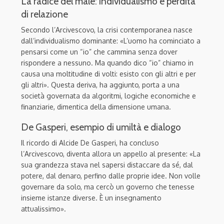
La radice del male: individualismo e perdita
di relazione
Secondo l’Arcivescovo, la crisi contemporanea nasce
dall’individualismo dominante: «L’uomo ha cominciato a
pensarsi come un “io” che cammina senza dover
rispondere a nessuno. Ma quando dico “io” chiamo in
causa una moltitudine di volti: esisto con gli altri e per
gli altri». Questa deriva, ha aggiunto, porta a una
società governata da algoritmi, logiche economiche e
finanziarie, dimentica della dimensione umana.
De Gasperi, esempio di umiltà e dialogo
Il ricordo di Alcide De Gasperi, ha concluso
l’Arcivescovo, diventa allora un appello al presente: «La
sua grandezza stava nel sapersi distaccare da sé, dal
potere, dal denaro, perfino dalle proprie idee. Non volle
governare da solo, ma cercò un governo che tenesse
insieme istanze diverse. È un insegnamento
attualissimo».