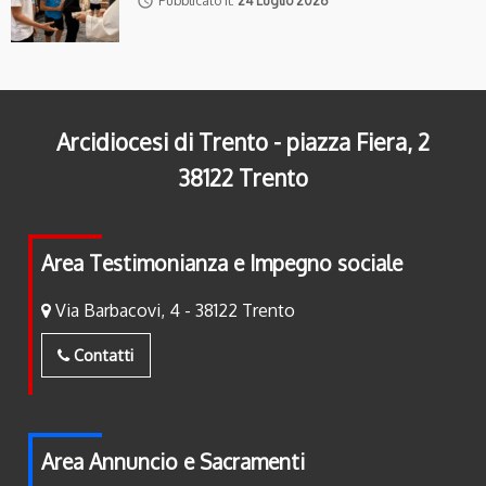
access_time
Pubblicato il:
24 Luglio 2026
Arcidiocesi di Trento - piazza Fiera, 2
38122 Trento
Area Testimonianza e Impegno sociale
Via Barbacovi, 4 - 38122 Trento
Contatti
Area Annuncio e Sacramenti