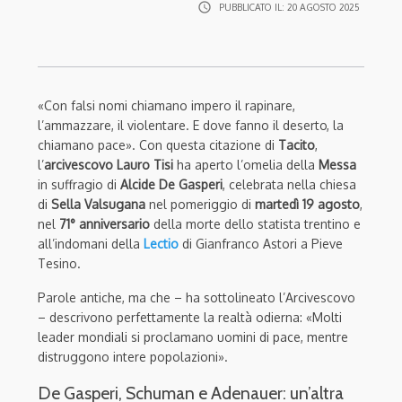
access_time
PUBBLICATO IL:
20 AGOSTO 2025
«Con falsi nomi chiamano impero il rapinare,
l’ammazzare, il violentare. E dove fanno il deserto, la
chiamano pace». Con questa citazione di
Tacito
,
l’
arcivescovo Lauro Tisi
ha aperto l’omelia della
Messa
in suffragio di
Alcide De Gasperi
, celebrata nella chiesa
di
Sella Valsugana
nel pomeriggio di
martedì 19 agosto
,
nel
71° anniversario
della morte dello statista trentino e
all’indomani della
Lectio
di Gianfranco Astori a Pieve
Tesino.
Parole antiche, ma che – ha sottolineato l’Arcivescovo
– descrivono perfettamente la realtà odierna: «Molti
leader mondiali si proclamano uomini di pace, mentre
distruggono intere popolazioni».
De Gasperi, Schuman e Adenauer: un’altra