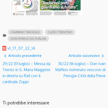
CAMMINO SINODALE
CLERO TRENTINO
label
DON FERRUCCIO FURLAN
vt_17_07_22_14
navigate_before
navigate_next
Articolo precedente
Articolo successivo
29/22 (13 luglio) – Messa da
30/22 (16 luglio) – Don Ivan
Trento in S. Maria Maggiore
Maffeis nominato vescovo di
in diretta su Rai1 con il
Perugia-Città della Pieve
cardinale Zuppi
Ti potrebbe interessare