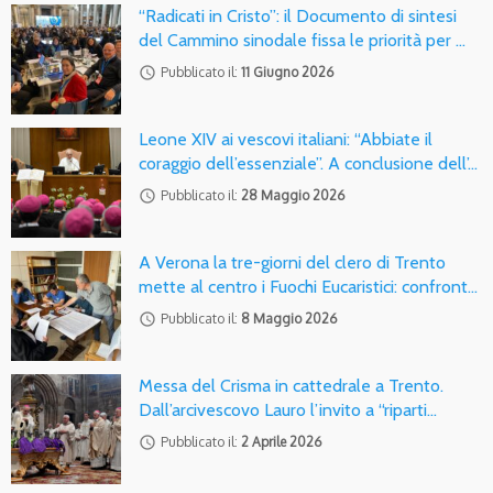
“Radicati in Cristo”: il Documento di sintesi
del Cammino sinodale fissa le priorità per …
access_time
Pubblicato il:
11 Giugno 2026
Leone XIV ai vescovi italiani: “Abbiate il
coraggio dell’essenziale”. A conclusione dell’…
access_time
Pubblicato il:
28 Maggio 2026
A Verona la tre-giorni del clero di Trento
mette al centro i Fuochi Eucaristici: confront…
access_time
Pubblicato il:
8 Maggio 2026
Messa del Crisma in cattedrale a Trento.
Dall’arcivescovo Lauro l’invito a “riparti…
access_time
Pubblicato il:
2 Aprile 2026