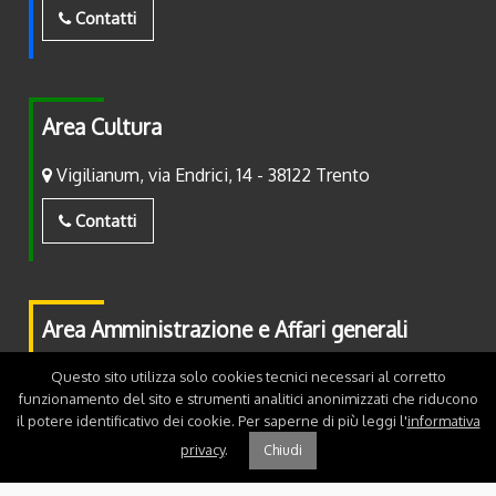
Contatti
Area Cultura
Vigilianum, via Endrici, 14 - 38122 Trento
Contatti
Area Amministrazione e Affari generali
Piazza Fiera, 2 - 38122 Trento
Questo sito utilizza solo cookies tecnici necessari al corretto
funzionamento del sito e strumenti analitici anonimizzati che riducono
il potere identificativo dei cookie. Per saperne di più leggi l'
informativa
Contatti
privacy
.
Chiudi