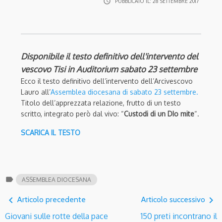
access_time
PUBBLICATO IL:
28 SETTEMBRE 2017
Disponibile il testo definitivo dell'intervento del
vescovo Tisi in Auditorium sabato 23 settembre
Ecco il testo definitivo dell’intervento dell’Arcivescovo
Lauro all’
Assemblea diocesana di sabato 23 settembre.
Titolo dell’apprezzata relazione, frutto di un testo
scritto, integrato però dal vivo: “
Custodi di un DIo mite
“.
SCARICA IL TESTO
label
ASSEMBLEA DIOCESANA
navigate_before
navigate_next
Articolo precedente
Articolo successivo
Giovani sulle rotte della pace
150 preti incontrano il