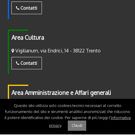
Contatti
Area Cultura
Vigilianum, via Endrici, 14 - 38122 Trento
Contatti
Area Amministrazione e Affari generali
Piazza Fiera, 2 - 38122 Trento
Questo sito utilizza solo cookies tecnici necessari al corretto
funzionamento del sito e strumenti analitici anonimizzati che riducono
il potere identificativo dei cookie. Per saperne di più leggi l'
informativa
Contatti
privacy
.
Chiudi