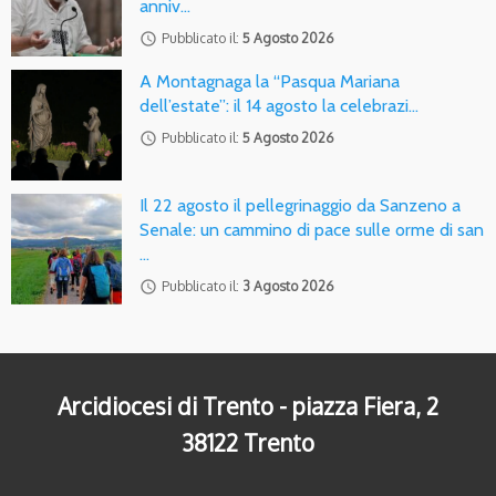
anniv…
access_time
Pubblicato il:
5 Agosto 2026
A Montagnaga la “Pasqua Mariana
dell’estate”: il 14 agosto la celebrazi…
access_time
Pubblicato il:
5 Agosto 2026
Il 22 agosto il pellegrinaggio da Sanzeno a
Senale: un cammino di pace sulle orme di san
…
access_time
Pubblicato il:
3 Agosto 2026
Arcidiocesi di Trento - piazza Fiera, 2
38122 Trento