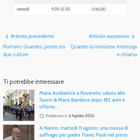
venerdì
9.00-12.00
CHIUSO
navigate_before
navigate_next
Articolo precedente
Articolo successivo
Romano Guardini, ponte tra
Quando la missione interroga
due culture
e chiama
Ti potrebbe interessare
Maria Ausiliatrice a Rovereto: saluto alle
Suore di Maria Bambina dopo 182 anni e
offerte…
access_time
Pubblicato il:
6 Agosto 2026
A Nanno, martedì 11 agosto, una messa di
suffragio per padre Flavio Paoli nel primo