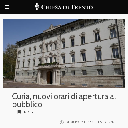
Curia, nuovi orari di apertura al
pubblico
bookmark
NOTIZIE
access_time
PUBBLICATO IL:
26 SETTEMBRE 2018