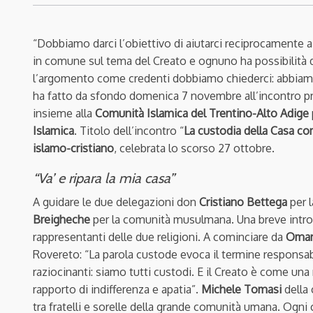
“Dobbiamo darci l’obiettivo di aiutarci reciprocamente a
in comune sul tema del Creato e ognuno ha possibilità di
l’argomento come credenti dobbiamo chiederci: abbiamo 
ha fatto da sfondo domenica 7 novembre all’incontro
insieme alla
Comunità Islamica del Trentino-Alto Adige
Islamica
. Titolo dell’incontro “
La custodia della Casa c
islamo-cristiano
, celebrata lo scorso 27 ottobre.
“Va’ e ripara la mia casa”
A guidare le due delegazioni don
Cristiano Bettega
per l
Breigheche
per la comunità musulmana. Una breve introdu
rappresentanti delle due religioni. A cominciare da
Omar
Rovereto: “La parola custode evoca il termine responsabil
raziocinanti: siamo tutti custodi. E il Creato è come una 
rapporto di indifferenza e apatia”.
M
ichele Tomasi
della
tra fratelli e sorelle della grande comunità umana. Ogni