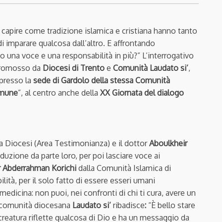
 capire come tradizione islamica e cristiana hanno tanto
 imparare qualcosa dall’altro. E affrontando
una voce e una responsabilità in più?” L’interrogativo
 promosso da
Diocesi di Trento
e
Comunità Laudato si’
,
presso la
sede di Gardolo della stessa Comunità
omune
”, al centro anche della
XX Giornata del dialogo
a Diocesi (Area Testimonianza) e il dottor
Aboulkheir
zione da parte loro, per poi lasciare voce ai
 Abderrahman Korichi
dalla Comunità Islamica di
ità, per il solo fatto di essere esseri umani
medicina: non puoi, nei confronti di chi ti cura, avere un
 comunità diocesana
Laudato si’
ribadisce
:
“È bello stare
 creatura riflette qualcosa di Dio e ha un messaggio da