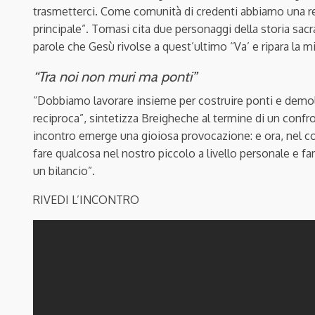
trasmetterci. Come comunità di credenti abbiamo una res
principale”. Tomasi cita due personaggi della storia sacra
parole che Gesù rivolse a quest’ultimo “Va’ e ripara la mi
“Tra noi non muri ma ponti”
“Dobbiamo lavorare insieme per costruire ponti e demol
reciproca”, sintetizza Breigheche al termine di un confr
incontro emerge una gioiosa provocazione: e ora, nel 
fare qualcosa nel nostro piccolo a livello personale e fam
un bilancio”.
RIVEDI L’INCONTRO