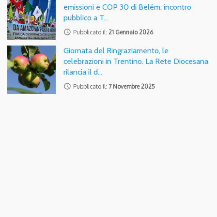
emissioni e COP 30 di Belém: incontro
pubblico a T…
access_time
Pubblicato il:
21 Gennaio 2026
Giornata del Ringraziamento, le
celebrazioni in Trentino. La Rete Diocesana
rilancia il d…
access_time
Pubblicato il:
7 Novembre 2025