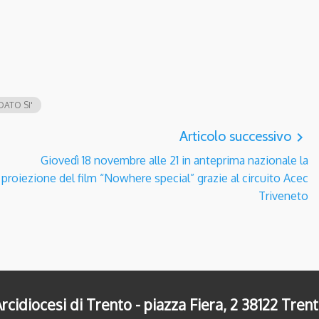
DATO SI'
Articolo successivo
navigate_next
Giovedì 18 novembre alle 21 in anteprima nazionale la
proiezione del film “Nowhere special” grazie al circuito Acec
Triveneto
rcidiocesi di Trento - piazza Fiera, 2 38122 Tren