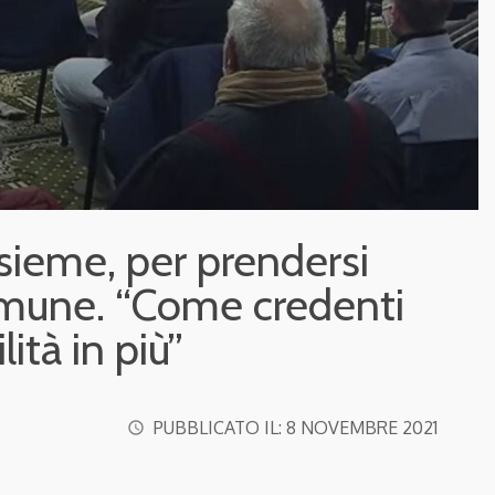
sieme, per prendersi
omune. “Come credenti
tà in più”
PUBBLICATO IL:
8 NOVEMBRE 2021
access_time