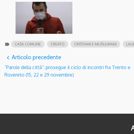
label
CASA COMUNE
CREATO
CRISTIANI E MUSULMANI
LAU
Articolo precedente
navigate_before
“Parole della città”: prosegue il ciclo di incontri fra Trento e
Rovereto (15, 22 e 29 novembre)
A