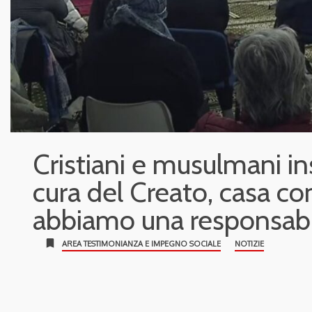
Cristiani e musulmani in
cura del Creato, casa c
abbiamo una responsabili
bookmark
AREA TESTIMONIANZA E IMPEGNO SOCIALE
NOTIZIE