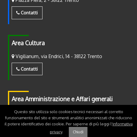
Piazza Fiera, 2 - 38122 Trento
Contatti
Area Cultura
Vigilianum, via Endrici, 14 - 38122 Trento
Contatti
Area Amministrazione e Affari generali
Questo sito utilizza solo cookies tecnici necessari al corretto
Piazza Fiera, 2 - 38122 Trento
funzionamento del sito e strumenti analitici anonimizzati che riducono
il potere identificativo dei cookie. Per saperne di più leggi l'
informativa
Contatti
privacy
.
Chiudi