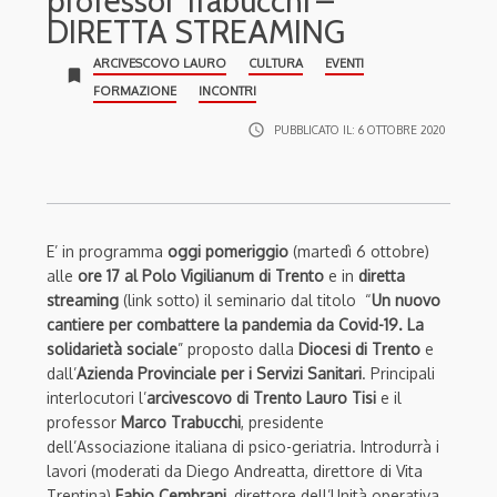
professor Trabucchi –
DIRETTA STREAMING
ARCIVESCOVO LAURO
CULTURA
EVENTI
bookmark
FORMAZIONE
INCONTRI
access_time
PUBBLICATO IL:
6 OTTOBRE 2020
E’ in programma
oggi pomeriggio
(martedì 6 ottobre)
alle
ore 17 al Polo Vigilianum di Trento
e in
diretta
streaming
(link sotto) il seminario dal titolo “
Un nuovo
cantiere per combattere la pandemia da Covid-19. La
solidarietà sociale
” proposto dalla
Diocesi di Trento
e
dall’
Azienda Provinciale per i Servizi Sanitari
. Principali
interlocutori l’
arcivescovo di Trento Lauro Tisi
e il
professor
Marco Trabucchi
, presidente
dell’Associazione italiana di psico-geriatria. Introdurrà i
lavori (moderati da Diego Andreatta, direttore di Vita
Trentina)
Fabio Cembrani
, direttore dell’Unità operativa