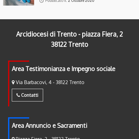
access_time
Pubblicato il:
2 Ottobre 2020
Arcidiocesi di Trento - piazza Fiera, 2
38122 Trento
Area Testimonianza e Impegno sociale
Via Barbacovi, 4 - 38122 Trento
Contatti
Area Annuncio e Sacramenti