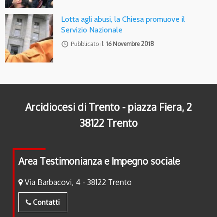
Lotta agli abusi, la Chiesa promuove il
Servizio Nazionale
access_time
Pubblicato il:
16 Novembre 2018
Arcidiocesi di Trento - piazza Fiera, 2
38122 Trento
Area Testimonianza e Impegno sociale
Via Barbacovi, 4 - 38122 Trento
Contatti