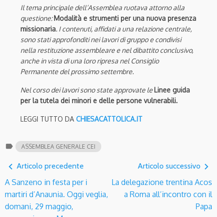
Il tema principale dell’Assemblea ruotava attorno alla
questione:
Modalità e strumenti per una nuova presenza
missionaria
. I contenuti, affidati a una relazione centrale,
sono stati approfonditi nei lavori di gruppo e condivisi
nella restituzione assembleare e nel dibattito conclusivo,
anche in vista di una loro ripresa nel Consiglio
Permanente del prossimo settembre.
Nel corso dei lavori sono state approvate le
Linee guida
per la tutela dei minori e delle persone vulnerabili.
LEGGI TUTTO DA
CHIESACATTOLICA.IT
label
ASSEMBLEA GENERALE CEI
navigate_before
navigate_next
Articolo precedente
Articolo successivo
A Sanzeno in festa per i
La delegazione trentina Acos
martiri d’Anaunia. Oggi veglia,
a Roma all’incontro con il
domani, 29 maggio,
Papa