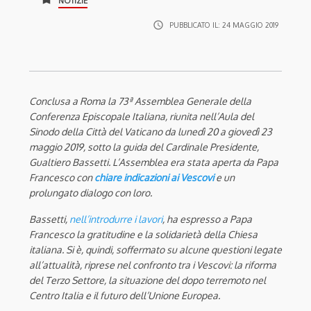
NOTIZIE
access_time
PUBBLICATO IL:
24 MAGGIO 2019
Conclusa a Roma la 73ª Assemblea Generale della
Conferenza Episcopale Italiana, riunita nell’Aula del
Sinodo della Città del Vaticano da lunedì 20 a giovedì 23
maggio 2019, sotto la guida del Cardinale Presidente,
Gualtiero Bassetti. L’Assemblea era stata aperta da Papa
Francesco con
chiare indicazioni ai Vescovi
e un
prolungato dialogo con loro.
Bassetti,
nell’introdurre i lavori
, ha espresso a Papa
Francesco la gratitudine e la solidarietà della Chiesa
italiana. Si è, quindi, soffermato su alcune questioni legate
all’attualità, riprese nel confronto tra i Vescovi: la riforma
del Terzo Settore, la situazione del dopo terremoto nel
Centro Italia e il futuro dell’Unione Europea.