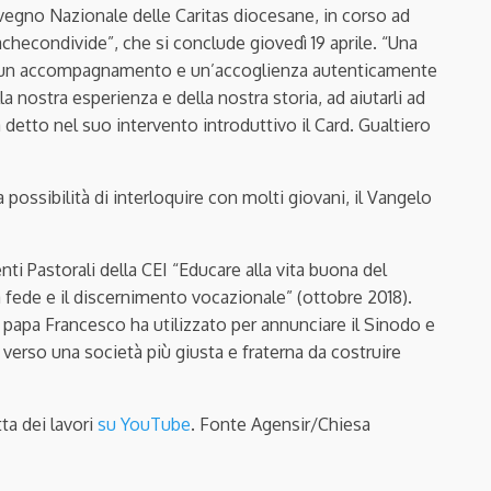
vegno Nazionale delle Caritas diocesane, in corso ad
econdivide”, che si conclude giovedì 19 aprile. “Una
di un accompagnamento e un’accoglienza autenticamente
a nostra esperienza e della nostra storia, ad aiutarli ad
a detto nel suo intervento introduttivo il Card. Gualtiero
 possibilità di interloquire con molti giovani, il Vangelo
ti Pastorali della CEI “Educare alla vita buona del
a fede e il discernimento vocazionale” (ottobre 2018).
papa Francesco ha utilizzato per annunciare il Sinodo e
verso una società più giusta e fraterna da costruire
tta dei lavori
su YouTube
. Fonte Agensir/Chiesa