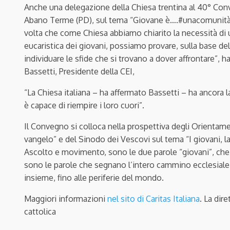
Anche una delegazione della Chiesa trentina al 40° Con
Abano Terme (PD), sul tema “Giovane è….#unacomunitàch
volta che come Chiesa abbiamo chiarito la necessità 
eucaristica dei giovani, possiamo provare, sulla base dell
individuare le sfide che si trovano a dover affrontare”, h
Bassetti, Presidente della CEI,
“La Chiesa italiana – ha affermato Bassetti – ha ancora la
è capace di riempire i loro cuori”.
Il Convegno si colloca nella prospettiva degli Orientamen
vangelo” e del Sinodo dei Vescovi sul tema “I giovani, l
Ascolto e movimento, sono le due parole “giovani”, che 
sono le parole che segnano l’intero cammino ecclesiale 
insieme, fino alle periferie del mondo.
Maggiori informazioni
nel sito di Caritas Italiana
. La dire
cattolica