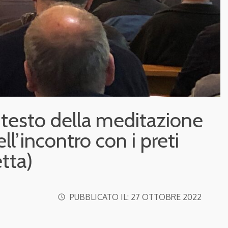
Il testo della meditazione
ll’incontro con i preti
tta)
PUBBLICATO IL:
27 OTTOBRE 2022
access_time