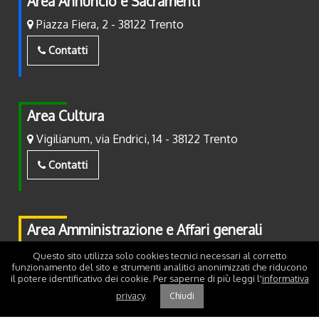
Area Annuncio e Sacramenti
Piazza Fiera, 2 - 38122 Trento
Contatti
Area Cultura
Vigilianum, via Endrici, 14 - 38122 Trento
Contatti
Area Amministrazione e Affari generali
Piazza Fiera, 2 - 38122 Trento
Questo sito utilizza solo cookies tecnici necessari al corretto
funzionamento del sito e strumenti analitici anonimizzati che riducono
Contatti
il potere identificativo dei cookie. Per saperne di più leggi l'
informativa
privacy
.
Chiudi