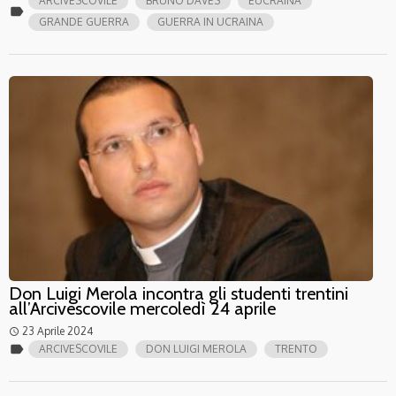
ARCIVESCOVILE
BRUNO DAVES
EUCRAINA
label
GRANDE GUERRA
GUERRA IN UCRAINA
Don Luigi Merola incontra gli studenti trentini
all’Arcivescovile mercoledì 24 aprile
23 Aprile 2024
access_time
label
ARCIVESCOVILE
DON LUIGI MEROLA
TRENTO