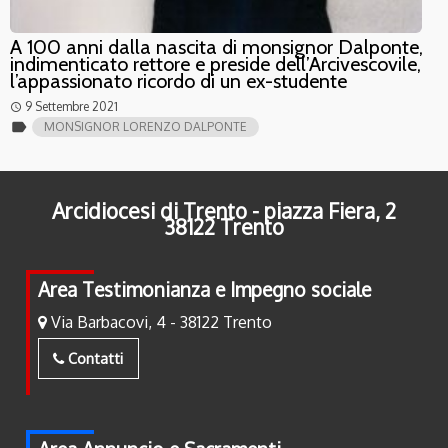
A 100 anni dalla nascita di monsignor Dalponte,
indimenticato rettore e preside dell’Arcivescovile,
l’appassionato ricordo di un ex-studente
9 Settembre 2021
access_time
label
MONSIGNOR LORENZO DALPONTE
Arcidiocesi di Trento - piazza Fiera, 2
38122 Trento
Area Testimonianza e Impegno sociale
Via Barbacovi, 4 - 38122 Trento
Contatti