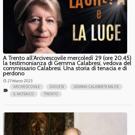
A Trento all’Arcivescovile mercoledì 29 (ore 20.45)
la testimonianza di Gemma Calabresi, vedova del
commissario Calabresi. Una storia di tenacia e di
perdono
27 Marzo 2023
access_time
ARCIVESCOVILE
DIOCESI
GEMMA CALABRESI MILITE
label
IL MOSAICO
TRENTO