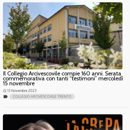
Il Collegio Arcivescovile compie 160 anni. Serata
commemorativa con tanti “testimoni” mercoledì
15 novembre
13 Novembre 2023
access_time
label
COLLEGIO ARCIVESCOVILE TRENTO