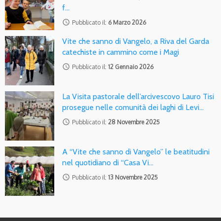
f…
access_time
Pubblicato il:
6 Marzo 2026
Vite che sanno di Vangelo, a Riva del Garda
catechiste in cammino come i Magi
access_time
Pubblicato il:
12 Gennaio 2026
La Visita pastorale dell’arcivescovo Lauro Tisi
prosegue nelle comunità dei laghi di Levi…
access_time
Pubblicato il:
28 Novembre 2025
A “Vite che sanno di Vangelo” le beatitudini
nel quotidiano di “Casa Vi…
access_time
Pubblicato il:
13 Novembre 2025