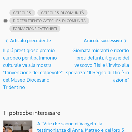
CATECHESI
CATECHESI DI COMUNITÀ
label
DIOCESI TRENTO CATECHESI DI COMUNITÀ
FORMAZIONE CATECHISTI
navigate_before
navigate_next
Articolo precedente
Articolo successivo
Il piú prestigioso premio
Giornata migranti e ricordo
europeo per il patrimonio
preti defunti, il grazie del
culturale va alla mostra
vescovo Tisi e l’invito alla
“L’invenzione del colpevole”
speranza: “Il Regno di Dio è in
del Museo Diocesano
azione”
Tridentino
Ti potrebbe interessare
A “Vite che sanno di Vangelo” la
testimonianza di Anna, Matteo e dei loro 5