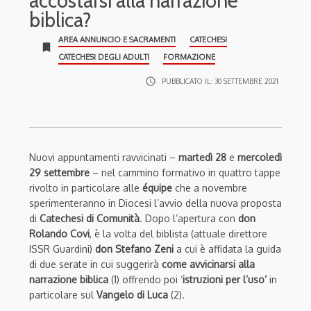
accostarsi alla narrazione
biblica?
AREA ANNUNCIO E SACRAMENTI
CATECHESI
bookmark
CATECHESI DEGLI ADULTI
FORMAZIONE
access_time
PUBBLICATO IL:
30 SETTEMBRE 2021
Nuovi appuntamenti ravvicinati –
martedì 28
e
mercoledì
29 settembre
– nel cammino formativo in quattro tappe
rivolto in particolare alle
équipe
che a novembre
sperimenteranno in Diocesi l’avvio della nuova proposta
di
Catechesi di Comunità
. Dopo l’apertura con
don
Rolando Covi
, è la volta del biblista (attuale direttore
ISSR Guardini)
don Stefano Zeni
a cui è affidata la guida
di due serate in cui suggerirà
come avvicinarsi alla
narrazione biblica
(1) offrendo poi ‘
istruzioni per l’uso’
in
particolare sul
Vangelo di Luca
(2).