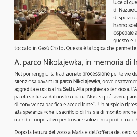
luce di qu
di Nazaret
di speranz
hanno scel
ospedale a
questo è i
toccato in Gesù Cristo. Questa è la logica che permett
Al parco Nikolajewka, in memoria di Ir
Nel pomeriggio, la tradizionale
processione
per le vie de
silenziosa davanti al
parco Nikolajewka
, dove esattamen
aggredita e uccisa
Iris Setti
. Alla preghiera silenziosa, l
parola violenza dal nostro cuore. Non si può avere pau
di convivenza pacifica e accogliente”. Un auspicio ripr
alla speranza «che il sacrificio di Iris sia di monito anche
mondo cooperativo per trovare soluzioni a problematiche
Dopo la lettura del voto a Maria e dell’offerta del cero v