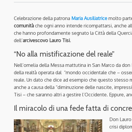
Celebrazione della patrona
Maria Ausiliatrice
molto part
comunità
che ogni anno intende ricompattarsi, anche alla 
che hanno profondamente segnato la Città della Quercia
dell’
arcivescovo Lauro Tisi
.
“No alla mistificazione del reale”
Nell’omelia della Messa mattutina in San Marco da don La
della realtà operata dal “mondo occidentale che – osserv
reale. Un dato che dice ad esempio che questo stesso mon
anche a causa della “diminuzione delle nascite, impres
Tisi – che saranno altri a gestire l’Occidente. Eppure, 
Il miracolo di una fede fatta di concr
Don Lauro 
crisi diplo