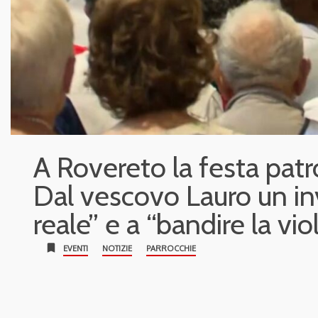
A Rovereto la festa patro
Dal vescovo Lauro un invi
reale” e a “bandire la vi
bookmark
EVENTI
NOTIZIE
PARROCCHIE