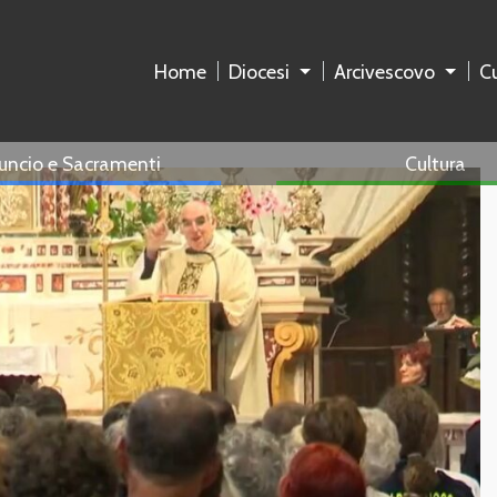
Home
Diocesi
Arcivescovo
Cu
uncio e Sacramenti
Cultura