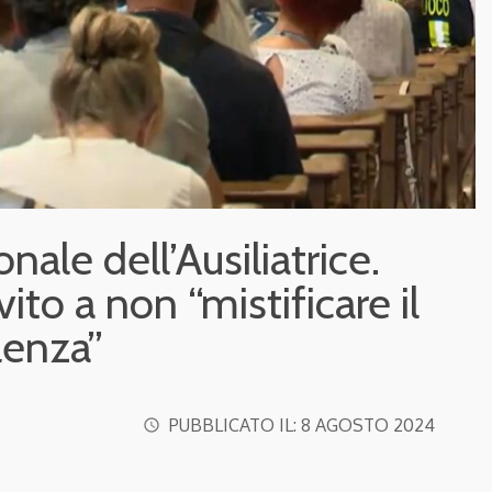
nale dell’Ausiliatrice.
to a non “mistificare il
olenza”
PUBBLICATO IL:
8 AGOSTO 2024
access_time