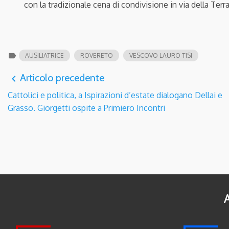
con la tradizionale cena di condivisione in via della Terra
label
AUSILIATRICE
ROVERETO
VESCOVO LAURO TISI
Articolo precedente
navigate_before
Cattolici e politica, a Ispirazioni d’estate dialogano Dellai e
Grasso. Giorgetti ospite a Primiero Incontri
A