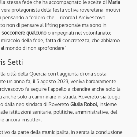
ella stessa fede che ha accompagnato le scelte di
Maria
, vera protagonista della festa votiva roveretana, motivi
a pensando a “coloro che – ricorda l’Arcivescovo –
to non di pensare al lifting personale ma sono in
 soccorrere qualcuno
o impegnati nel volontariato:
l miracolo della fede, fatta di concretezza, che abbiamo
e al mondo di non sprofondare”.
is Setti
lla città della Quercia con l’aggiunta di una sosta
te un anno fa, il 5 agosto 2023, veniva barbaramente
’Arcivescovo fa seguire l’appello a «bandire anche solo la
ra anche solo a camminare in strada. Rovereto sia luogo
eso dalla neo sindaca di Rovereto
Giulia Robol,
insieme
 alle istituzioni sanitarie, politiche, amministrative, del
 ancora irrisolte».
otivo da parte della municipalità, in serata la conclusione