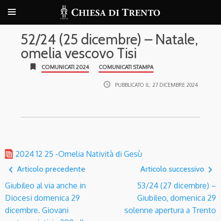
52/24 (25 dicembre) – Natale,
omelia vescovo Tisi
bookmark
COMUNICATI 2024
COMUNICATI STAMPA
access_time
PUBBLICATO IL:
27 DICEMBRE 2024
2024 12 25 -Omelia Natività di Gesù
navigate_before
navigate_next
Articolo precedente
Articolo successivo
Giubileo al via anche in
53/24 (27 dicembre) –
Diocesi domenica 29
Giubileo, domenica 29
dicembre. Giovani
solenne apertura a Trento