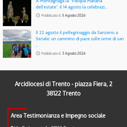
A Montagnaga la “Pasqua Mariana
dell’estate”: il 14 agosto la celebrazi…
access_time
Pubblicato il:
5 Agosto 2026
Il 22 agosto il pellegrinaggio da Sanzeno a
Senale: un cammino di pace sulle orme di san
…
access_time
Pubblicato il:
3 Agosto 2026
Arcidiocesi di Trento - piazza Fiera, 2
38122 Trento
Area Testimonianza e Impegno sociale