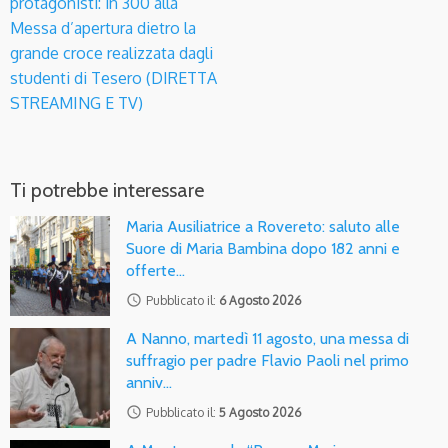
protagonisti: in 300 alla
Messa d’apertura dietro la
grande croce realizzata dagli
studenti di Tesero (DIRETTA
STREAMING E TV)
Ti potrebbe interessare
Maria Ausiliatrice a Rovereto: saluto alle
Suore di Maria Bambina dopo 182 anni e
offerte…
access_time
Pubblicato il:
6 Agosto 2026
A Nanno, martedì 11 agosto, una messa di
suffragio per padre Flavio Paoli nel primo
anniv…
access_time
Pubblicato il:
5 Agosto 2026