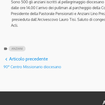
Sono 500 gli anziani iscritti al pellegrinaggio diocesano 
dalle ore 14.00 l’arrivo dei pullman al parcheggio della C
Presidente della Pastorale Pensionati e Anziani Lino Prez
presieduta dall’Arcivescovo Lauro Tisi. Saluto di congedo
Acli.
label
ANZIANI
Articolo precedente
navigate_before
90° Centro Missionario diocesano
A