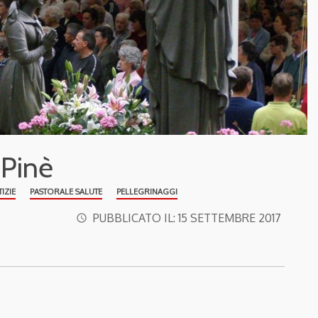
 Pinè
IZIE
PASTORALE SALUTE
PELLEGRINAGGI
PUBBLICATO IL:
15 SETTEMBRE 2017
access_time