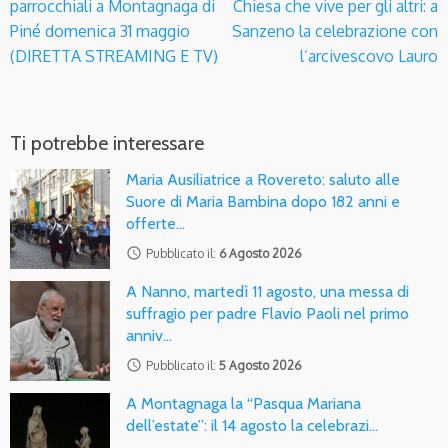
parrocchiali a Montagnaga di
Chiesa che vive per gli altri: a
Piné domenica 31 maggio
Sanzeno la celebrazione con
(DIRETTA STREAMING E TV)
l’arcivescovo Lauro
Ti potrebbe interessare
Maria Ausiliatrice a Rovereto: saluto alle
Suore di Maria Bambina dopo 182 anni e
offerte…
access_time
Pubblicato il:
6 Agosto 2026
A Nanno, martedì 11 agosto, una messa di
suffragio per padre Flavio Paoli nel primo
anniv…
access_time
Pubblicato il:
5 Agosto 2026
A Montagnaga la “Pasqua Mariana
dell’estate”: il 14 agosto la celebrazi…