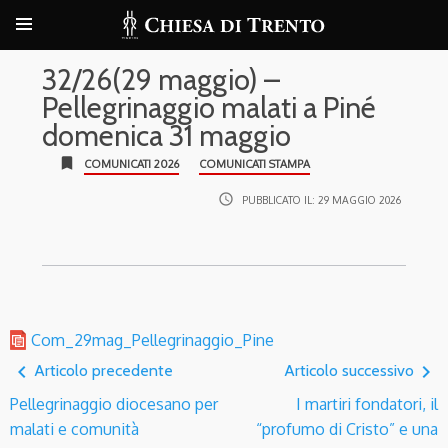
32/26(29 maggio) –
Pellegrinaggio malati a Piné
domenica 31 maggio
bookmark
COMUNICATI 2026
COMUNICATI STAMPA
access_time
PUBBLICATO IL:
29 MAGGIO 2026
Com_29mag_Pellegrinaggio_Pine
navigate_before
navigate_next
Articolo precedente
Articolo successivo
Pellegrinaggio diocesano per
I martiri fondatori, il
malati e comunità
“profumo di Cristo” e una