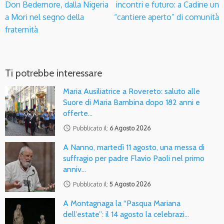
Don Bedemore, dalla Nigeria
incontri e futuro: a Cadine un
a Mori nel segno della
“cantiere aperto” di comunità
fraternità
Ti potrebbe interessare
Maria Ausiliatrice a Rovereto: saluto alle
Suore di Maria Bambina dopo 182 anni e
offerte…
access_time
Pubblicato il:
6 Agosto 2026
A Nanno, martedì 11 agosto, una messa di
suffragio per padre Flavio Paoli nel primo
anniv…
access_time
Pubblicato il:
5 Agosto 2026
A Montagnaga la “Pasqua Mariana
dell’estate”: il 14 agosto la celebrazi…