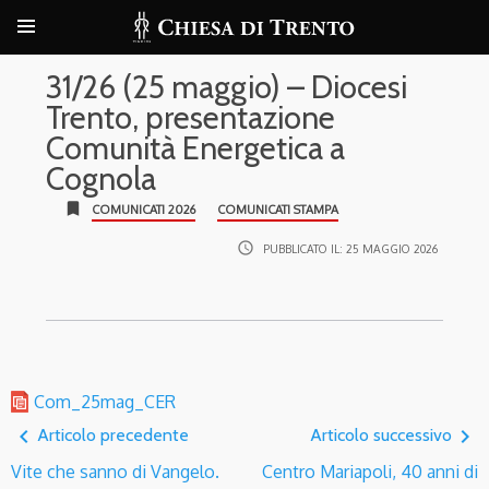
31/26 (25 maggio) – Diocesi
Trento, presentazione
Comunità Energetica a
Cognola
bookmark
COMUNICATI 2026
COMUNICATI STAMPA
access_time
PUBBLICATO IL:
25 MAGGIO 2026
Com_25mag_CER
navigate_before
navigate_next
Articolo precedente
Articolo successivo
Vite che sanno di Vangelo.
Centro Mariapoli, 40 anni di