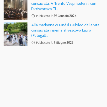
consacrata. A Trento Vespri solenni con
l’arcivescovo Ti…
access_time
Pubblicato il:
29 Gennaio 2026
Alla Madonna di Piné il Giubileo della vita
consacrata insieme al vescovo Lauro
(Fotogall…
access_time
Pubblicato il:
9 Giugno 2025