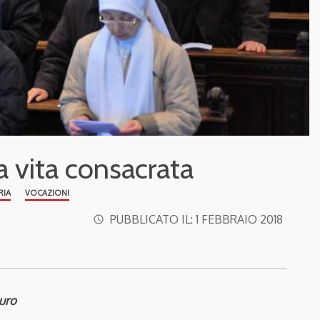
la vita consacrata
RIA
VOCAZIONI
PUBBLICATO IL:
1 FEBBRAIO 2018
access_time
auro