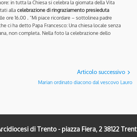
ore: in tutta la Chiesa si celebra la giornata della Vita
tati alla
celebrazione di ringraziamento presieduta
lle ore 16.00 . “Mi piace ricordare – sottolinea padre
 che ci ha detto Papa Francesco: Una chiesa locale senza
ana, non completa. Nella foto la celebrazione dello
Articolo successivo
navigate_next
Marian ordinato diacono dal vescovo Lauro
rcidiocesi di Trento - piazza Fiera, 2 38122 Tren