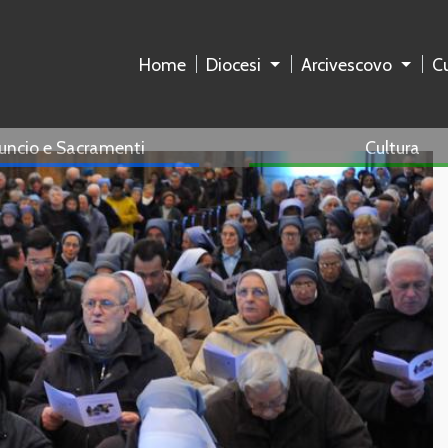
Home
Diocesi
Arcivescovo
Cu
uncio e Sacramenti
Cultura