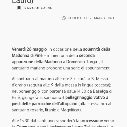
Lauro)
bookmark
SENZA CATEGORIA
access_time
PUBBLICATO IL:
25 MAGGIO 2023
Venerdì 26 maggio
, in occasione della
solennità della
Madonna di Pinè
– in memoria della
seconda
apparizione della Madonna a Domenica Targa
-, il
santuario mariano propone una serie di appuntamenti.
Al santuario al mattino alle ore 8 ci sarà la S. Messa
d’orario (seguita alle 9 dalla messa in lingua tedesca); ​
nel pomeriggio, con partenza dalle 14.30 da Baselga di
Pinè, giungerà al santuario il
pellegrinaggio votivo a
piedi delle parrocchie dell’altopiano
(alla stessa ora al
santuario rosario, litanie e Magnificat).
Alle 15.30 dal santuario si snoderà la
processione
verso
la
Comparsa
, dove l’
arcivescovo Lauro Tisi
celebrerà la