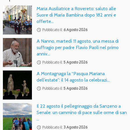
Maria Ausiliatrice a Rovereto: saluto alle
Suore di Maria Bambina dopo 182 anni e
offerte…
access_time
Pubblicato il:
6 Agosto 2026
A Nanno, martedì 11 agosto, una messa di
suffragio per padre Flavio Paoli nel primo
anniv…
access_time
Pubblicato il:
5 Agosto 2026
A Montagnaga la “Pasqua Mariana
dell’estate”: il 14 agosto la celebrazi…
access_time
Pubblicato il:
5 Agosto 2026
Il 22 agosto il pellegrinaggio da Sanzeno a
Senale: un cammino di pace sulle orme di san
…
access_time
Pubblicato il:
3 Agosto 2026