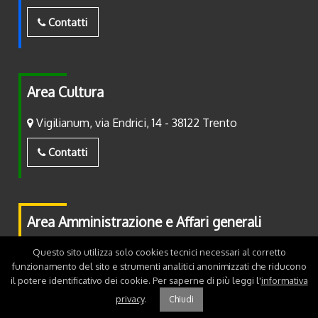
Contatti
Area Cultura
Vigilianum, via Endrici, 14 - 38122 Trento
Contatti
Area Amministrazione e Affari generali
Piazza Fiera, 2 - 38122 Trento
Questo sito utilizza solo cookies tecnici necessari al corretto
funzionamento del sito e strumenti analitici anonimizzati che riducono
il potere identificativo dei cookie. Per saperne di più leggi l'
informativa
Contatti
privacy
.
Chiudi