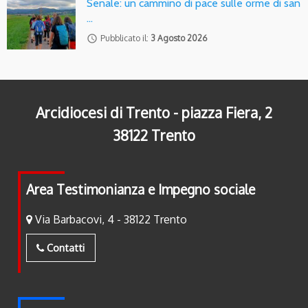
Senale: un cammino di pace sulle orme di san
…
access_time
Pubblicato il:
3 Agosto 2026
Arcidiocesi di Trento - piazza Fiera, 2
38122 Trento
Area Testimonianza e Impegno sociale
Via Barbacovi, 4 - 38122 Trento
Contatti