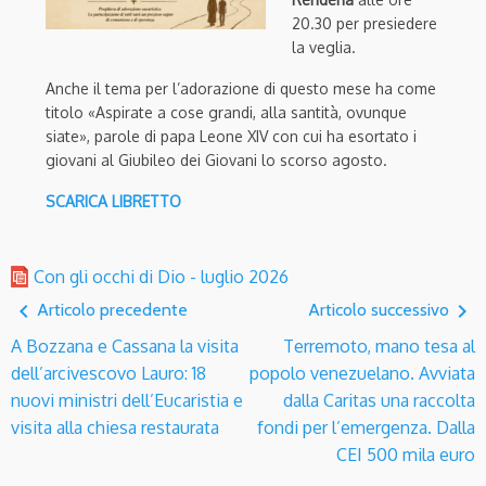
20.30 per presiedere
la veglia.
Anche il tema per l’adorazione di questo mese ha come
titolo «Aspirate a cose grandi, alla santità, ovunque
siate», parole di papa Leone XIV con cui ha esortato i
giovani al Giubileo dei Giovani lo scorso agosto.
SCARICA LIBRETTO
Con gli occhi di Dio - luglio 2026
navigate_before
navigate_next
Articolo precedente
Articolo successivo
A Bozzana e Cassana la visita
Terremoto, mano tesa al
dell’arcivescovo Lauro: 18
popolo venezuelano. Avviata
nuovi ministri dell’Eucaristia e
dalla Caritas una raccolta
visita alla chiesa restaurata
fondi per l’emergenza. Dalla
CEI 500 mila euro