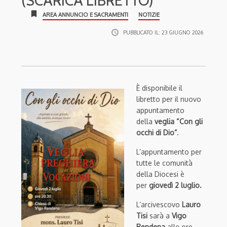
(SCARICA LIBRETTO)
bookmark
AREA ANNUNCIO E SACRAMENTI
NOTIZIE
access_time
PUBBLICATO IL:
23 GIUGNO 2026
È disponibile il
libretto per il nuovo
appuntamento
della
veglia “Con gli
occhi di Dio”
.
L’appuntamento per
tutte le comunità
della Diocesi è
per
giovedì 2 luglio.
L’arcivescovo
Lauro
Tisi
sarà a
Vigo
Rendena
alle ore