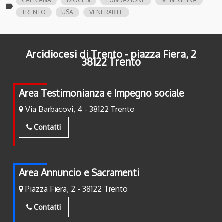
CAPRIANA
DIOCESI
FONDAZIONE
MENEGHINA
label
TRENTO
USA
VENERABILE
Arcidiocesi di Trento - piazza Fiera, 2
38122 Trento
Area Testimonianza e Impegno sociale
Via Barbacovi, 4 - 38122 Trento
Contatti
Area Annuncio e Sacramenti
Piazza Fiera, 2 - 38122 Trento
Contatti