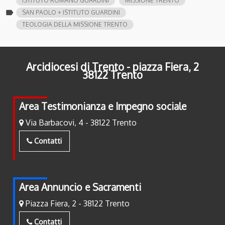
ISTITUTO ROMANO GUARDINI
MISSIONE TRENTO
label
SAN PAOLO + ISTITUTO GUARDINI
TEOLOGIA DELLA MISSIONE TRENTO
Arcidiocesi di Trento - piazza Fiera, 2
38122 Trento
Area Testimonianza e Impegno sociale
Via Barbacovi, 4 - 38122 Trento
Contatti
Area Annuncio e Sacramenti
Piazza Fiera, 2 - 38122 Trento
Contatti