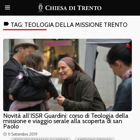
label
TAG:
TEOLOGIA DELLA MISSIONE TRENTO
Novità all’ISSR Guardini: corso di Teologia della
missione e viaggio serale alla scoperta di san
Paolo
11 Settembre 2019
access_time