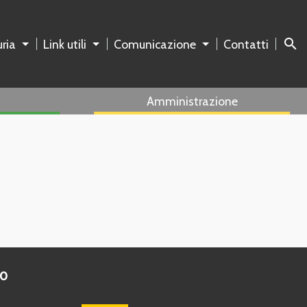
search
ria
Link utili
Comunicazione
Contatti
Amministrazione
to