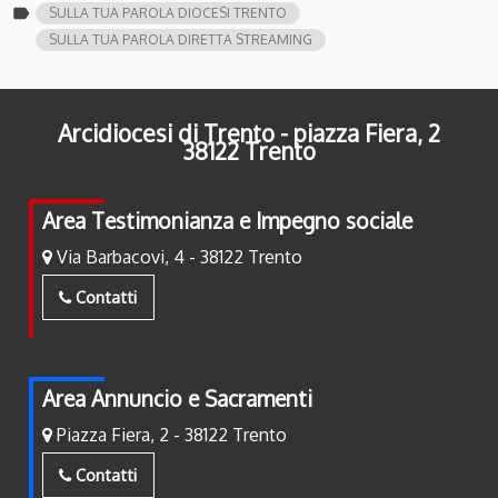
label
SULLA TUA PAROLA DIOCESI TRENTO
SULLA TUA PAROLA DIRETTA STREAMING
Arcidiocesi di Trento - piazza Fiera, 2
38122 Trento
Area Testimonianza e Impegno sociale
Via Barbacovi, 4 - 38122 Trento
Contatti
Area Annuncio e Sacramenti
Piazza Fiera, 2 - 38122 Trento
Contatti