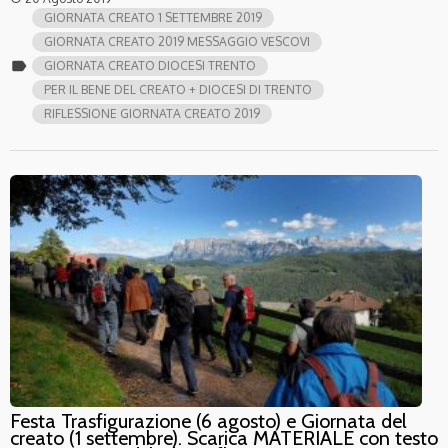
GIORNATA CREATO 1 SETTEMBRE 2019
GIORNATA CREATO 2019 MESSAGGIO VESCOVI
label
GIORNATA CREATO DIOCESI TRENTO
PER IL BENE DEL CREATO + DIOCESI DI TRENTO
RIFLESSIONE GIORNATA CREATO 2019
Festa Trasfigurazione (6 agosto) e Giornata del
creato (1 settembre). Scarica MATERIALE con testo