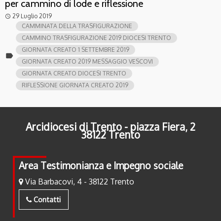
per cammino di lode e riflessione
29 Luglio 2019
access_time
CAMMINATA DELLA TRASFIGURAZIONE
CAMMINO TRASFIGURAZIONE 2019 DIOCESI TRENTO
GIORNATA CREATO 1 SETTEMBRE 2019
label
GIORNATA CREATO 2019 MESSAGGIO VESCOVI
GIORNATA CREATO DIOCESI TRENTO
RIFLESSIONE GIORNATA CREATO 2019
Arcidiocesi di Trento - piazza Fiera, 2
38122 Trento
Area Testimonianza e Impegno sociale
Via Barbacovi, 4 - 38122 Trento
Contatti