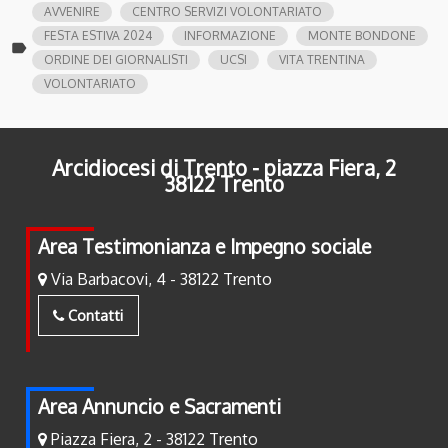
AVVENIRE
CENTRO SERVIZI VOLONTARIATO
FESTA ESTIVA 2024
INFORMAZIONE
MONTE BONDONE
label
ORDINE DEI GIORNALISTI
UCSI
VITA TRENTINA
VOLONTARIATO
Arcidiocesi di Trento - piazza Fiera, 2
38122 Trento
Area Testimonianza e Impegno sociale
Via Barbacovi, 4 - 38122 Trento
Contatti
Area Annuncio e Sacramenti
Piazza Fiera, 2 - 38122 Trento