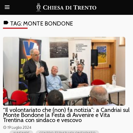
label
TAG:
MONTE BONDONE
“Il volontariato che (non) fa notizia”: a Candriai sul
Monte Bondone la Festa di Avvenire e Vita
Trentina con sindaco e vescovo
19 Luglio 2024
access_time