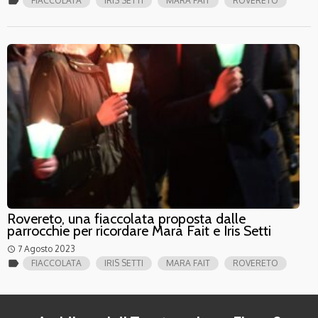
label
FIACCOLATA
IRIS SETTI
MARA FAIT
ROVERETO
Rovereto, una fiaccolata proposta dalle
parrocchie per ricordare Mara Fait e Iris Setti
7 Agosto 2023
access_time
label
FIACCOLATA
IRIS SETTI
MARA FAIT
ROVERETO