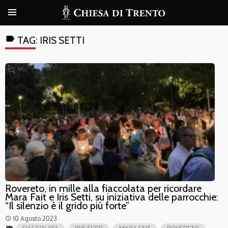
label
TAG:
IRIS SETTI
Rovereto, in mille alla fiaccolata per ricordare
Mara Fait e Iris Setti, su iniziativa delle parrocchie:
“Il silenzio è il grido più forte”
10 Agosto 2023
access_time