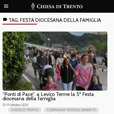
label
TAG:
FESTA DIOCESANA DELLA FAMIGLIA
“Ponti di Pace”: a Levico Terme la 5ª Festa
diocesana della famiglia
17 Ottobre 2025
access_time
CHIESA DI TRENTO
COMPAGNIA TEATRALE VANNETTI