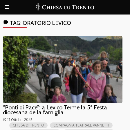
label
TAG:
ORATORIO LEVICO
“Ponti di Pace”: a Levico Terme la 5ª Festa
diocesana della famiglia
17 Ottobre 2025
access_time
CHIESA DI TRENTO
COMPAGNIA TEATRALE VANNETTI