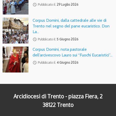
access_time
Pubblicato il:
29 Luglio 2026
Corpus Domini, dalla cattedrale alle vie di
Trento nel segno del pane eucaristico. Don
La…
access_time
Pubblicato il:
5 Giugno 2026
Corpus Domini, nota pastorale
dell’arcivescovo Lauro sui “Fuochi Eucaristici”…
access_time
Pubblicato il:
4 Giugno 2026
Arcidiocesi di Trento - piazza Fiera, 2
38122 Trento