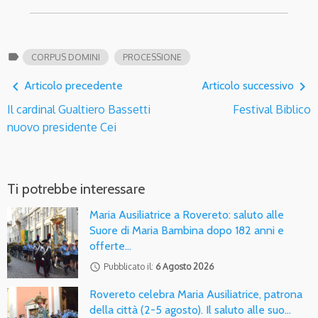
label
CORPUS DOMINI
PROCESSIONE
navigate_before
navigate_next
Articolo precedente
Articolo successivo
Il cardinal Gualtiero Bassetti
Festival Biblico
nuovo presidente Cei
Ti potrebbe interessare
Maria Ausiliatrice a Rovereto: saluto alle
Suore di Maria Bambina dopo 182 anni e
offerte…
access_time
Pubblicato il:
6 Agosto 2026
Rovereto celebra Maria Ausiliatrice, patrona
della città (2-5 agosto). Il saluto alle suo…