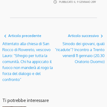
access_time
PUBBLICATO IL:
9 GENNAIO 2019
navigate_before
navigate_next
Articolo precedente
Articolo successivo
Attentato alla chiesa di San
Sinodo dei giovani, quali
Rocco di Rovereto, vescovo
“ricadute”? Incontro a Trento
Lauro: “Sfregio per tutta la
venerdì 11 gennaio (20.30
comunità. Chi ha appiccato il
Oratorio Duomo)
fuoco non manderà al rogo la
forza del dialogo e del
confronto”
Ti potrebbe interessare