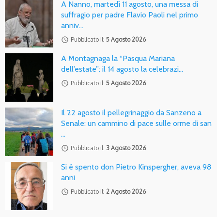
A Nanno, martedì 11 agosto, una messa di
suffragio per padre Flavio Paoli nel primo
anniv…
access_time
Pubblicato il:
5 Agosto 2026
A Montagnaga la “Pasqua Mariana
dell’estate”: il 14 agosto la celebrazi…
access_time
Pubblicato il:
5 Agosto 2026
Il 22 agosto il pellegrinaggio da Sanzeno a
Senale: un cammino di pace sulle orme di san
…
access_time
Pubblicato il:
3 Agosto 2026
Si è spento don Pietro Kinspergher, aveva 98
anni
access_time
Pubblicato il:
2 Agosto 2026