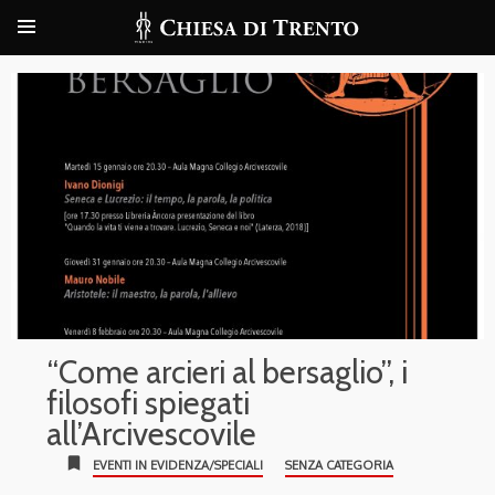
“Come arcieri al bersaglio”, i
filosofi spiegati
all’Arcivescovile
bookmark
EVENTI IN EVIDENZA/SPECIALI
SENZA CATEGORIA