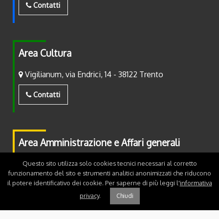
Contatti
Area Cultura
Vigilianum, via Endrici, 14 - 38122 Trento
Contatti
Area Amministrazione e Affari generali
Piazza Fiera, 2 - 38122 Trento
Questo sito utilizza solo cookies tecnici necessari al corretto
funzionamento del sito e strumenti analitici anonimizzati che riducono
il potere identificativo dei cookie. Per saperne di più leggi l'
informativa
Contatti
privacy
.
Chiudi