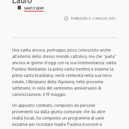
Lauro
bookmark
SANTI E BEATI
access_time
PUBBLICATO IL:
2 MAGGIO 2022
Una santa ancora, purtroppo, poco conosciuta anche
all’interno dello stesso mondo cattolico, ma che “parla”
ancora al giorno d’oggi con la sua testimonianza: santa
Paolina Visintainer, la prima santa trentina e insieme la
prima santa brasiliana, verrà celebrata nella sua terra
natale, l’Altopiano della Vigolana, nelle prossime
settimane, in vista del ventesimo anniversario di
canonizzazione, il 19 maggio.
Un apposito comitato, composto da persone
provenienti sia dalla giunta comunale che da altre
realtà locali, ha composto un programma di varie
iniziative per ricordare madre Paolina (concerti e