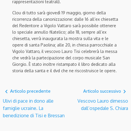
rappresentazioni teatrali).
Clou di tutto sarà giovedì 19 maggio, giorno della
ricorrenza della canonizzazione: dalle 16 all’ex chiesetta
del Redentore a Vigolo Vattaro sarà possibile ottenere
lo speciale annullo filatelico; alle 18, sempre all’ex
chiesetta, verrà inaugurata la mostra sulla vita e le
opere di santa Paolina; alle 20, in chiesa parrocchiale a
Vigolo Vattaro, il vescovo Lauro Tisi celebrerà la messa
che vedrà la partecipazione del corpo musicale San
Giorgio. È stato inoltre ristampato il libro dedicato alla
storia della santa e il dvd che ne riscostruisce le opere.
navigate_before
navigate_next
Articolo precedente
Articolo successivo
Ulivi di pace in dono alle
Vescovo Lauro dimesso
famiglie ucraine. La
dall’ospedale S. Chiara
benedizione di Tisi e Bressan