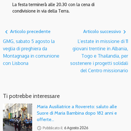
La festa terminerà alle 20.30 con la cena di
condivisione in via della Terra.
navigate_before
navigate_next
Articolo precedente
Articolo successivo
GMG, sabato 5 agosto la
L’estate in missione di 11
veglia di preghiera da
giovani trentine in Albania,
Montagnaga in comunione
Togo e Thailandia, per
con Lisbona
sostenere i progetti solidali
del Centro missionario
Ti potrebbe interessare
Maria Ausiliatrice a Rovereto: saluto alle
Suore di Maria Bambina dopo 182 anni e
offerte…
access_time
Pubblicato il:
6 Agosto 2026